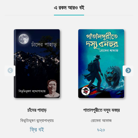
এ রকম আরও বই
চাঁদের পাহাড়
পাতালপুরীতে দস্যু বনহুর
বিভূতিভূষণ বন্দ্যোপাধ্যায়
রোমেনা আফাজ
ফ্রি বই
৳২০