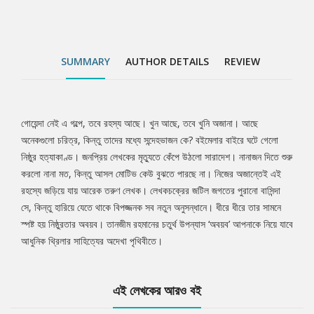
SUMMARY
AUTHOR DETAILS
REVIEW
গোয়েন্দা নেই এ গল্পে, তবে রহস্য আছে। খুন আছে, তবে খুনি অজানা। আছে
Tab
অনেকগুলো চরিত্র, কিন্তু তাদের মধ্যে সন্দেহভাজন কে? বইমেলার বাইরে ঘটে গেলো
নিষ্ঠুর হত্যাকাণ্ড। জনপ্রিয় লেখকের মৃত্যুতে কেঁপে উঠলো সারাদেশ। নানাজন দিতে শুরু
Article
করলো নানা মত, কিন্তু আসল মোটিভ কেউ বুঝতে পারছে না। নিজের অজান্তেই এই
রহস্যে জড়িয়ে যায় আরেক তরুণ লেখক। লেখকচক্রের জটিল জগতের পুরানো বাসিন্দা
সে, কিন্তু হারিয়ে যেতে থাকে বিপজ্জনক সব নতুন অনুসন্ধানে। ধীরে ধীরে তার সামনে
স্পষ্ট হয় নিষ্ঠুরতার অবয়ব। তানজীম রহমানের চতুর্থ উপন্যাস ‘অবয়ব’ আপনাকে নিয়ে যাবে
আধুনিক থ্রিলার সাহিত্যের অদেখা পৃথিবীতে।
এই লেখকের আরও বই