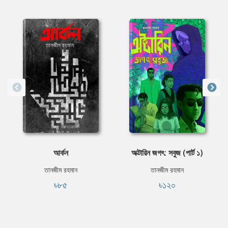
আর্কন
অক্টারিন জগৎ: সবুজ (পার্ট ১)
তানজীম রহমান
তানজীম রহমান
৳৮৫
৳১২০