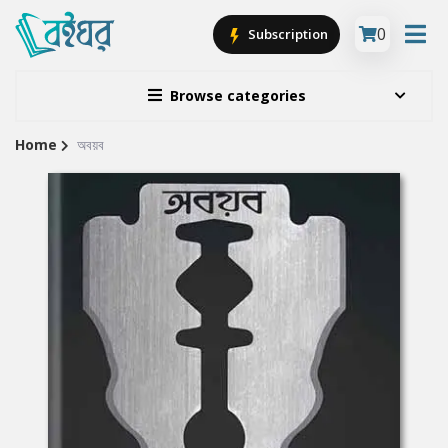
0
Subscription
Browse categories
Home
অবয়ব
Site
Breadcrumb