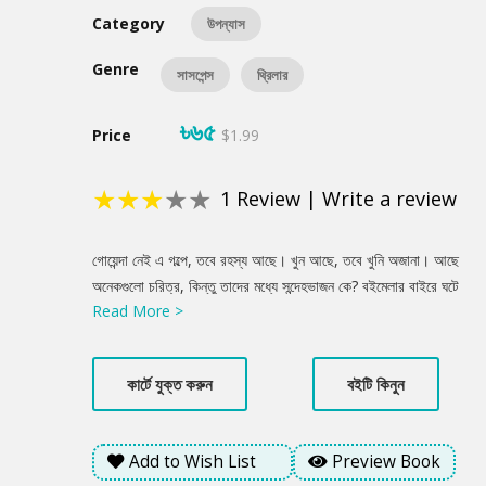
Category
উপন্যাস
Genre
সাসপেন্স
থ্রিলার
৳৬৫
Price
$1.99
★
★
★
★
★
1
Review
|
Write a review
Product
গোয়েন্দা নেই এ গল্পে, তবে রহস্য আছে। খুন আছে, তবে খুনি অজানা। আছে
Summery
অনেকগুলো চরিত্র, কিন্তু তাদের মধ্যে সন্দেহভাজন কে? বইমেলার বাইরে ঘটে
Read More >
গেলো নিষ্ঠুর হত্যাকাণ্ড। জনপ্রিয় লেখকের মৃত্যুতে কেঁপে উঠলো সারাদেশ।
নানাজন দিতে শুরু করলো নানা মত, কিন্তু আসল মোটিভ কেউ বুঝতে পারছে
না। নিজের অজান্তেই এই রহস্যে জড়িয়ে যায় আরেক তরুণ লেখক।
কার্টে যুক্ত করুন
বইটি কিনুন
লেখকচক্রের জটিল জগতের পুরানো বাসিন্দা সে, কিন্তু হারিয়ে যেতে থাকে
বিপজ্জনক সব নতুন অনুসন্ধানে। ধীরে ধীরে তার সামনে স্পষ্ট হয় নিষ্ঠুরতার
অবয়ব। তানজীম রহমানের চতুর্থ উপন্যাস ‘অবয়ব’ আপনাকে নিয়ে যাবে আধুনিক
Add to Wish List
Preview Book
থ্রিলার সাহিত্যের অদেখা পৃথিবীতে।