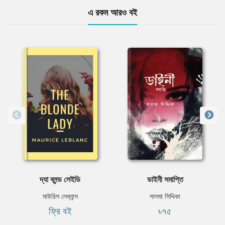
এ রকম আরও বই
দ্যা ব্লন্ড লেইডি
ডাইনী সমাপ্তি
মাউরিস লেব্লান্স
সালমা সিদ্দিকা
ফ্রি বই
৳৭৫