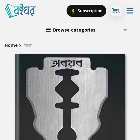
0
Subscription
Browse categories
Home
অবয়ব
Site
Breadcrumb