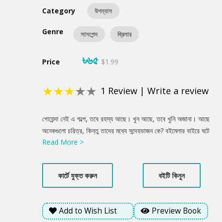
Category
উপন্যাস
Genre
সাসপেন্স
থ্রিলার
৳৬৫
Price
$1.99
★
★
★
★
★
1
Review
|
Write a review
Product
গোয়েন্দা নেই এ গল্পে, তবে রহস্য আছে। খুন আছে, তবে খুনি অজানা। আছে
Summery
অনেকগুলো চরিত্র, কিন্তু তাদের মধ্যে সন্দেহভাজন কে? বইমেলার বাইরে ঘটে
Read More >
গেলো নিষ্ঠুর হত্যাকাণ্ড। জনপ্রিয় লেখকের মৃত্যুতে কেঁপে উঠলো সারাদেশ।
নানাজন দিতে শুরু করলো নানা মত, কিন্তু আসল মোটিভ কেউ বুঝতে পারছে
না। নিজের অজান্তেই এই রহস্যে জড়িয়ে যায় আরেক তরুণ লেখক।
কার্টে যুক্ত করুন
বইটি কিনুন
লেখকচক্রের জটিল জগতের পুরানো বাসিন্দা সে, কিন্তু হারিয়ে যেতে থাকে
বিপজ্জনক সব নতুন অনুসন্ধানে। ধীরে ধীরে তার সামনে স্পষ্ট হয় নিষ্ঠুরতার
অবয়ব। তানজীম রহমানের চতুর্থ উপন্যাস ‘অবয়ব’ আপনাকে নিয়ে যাবে আধুনিক
Add to Wish List
Preview Book
থ্রিলার সাহিত্যের অদেখা পৃথিবীতে।