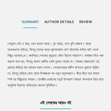
SUMMARY
AUTHOR DETAILS
REVIEW
গোয়েন্দা নেই এ গল্পে, তবে রহস্য আছে। খুন আছে, তবে খুনি অজানা। আছে
Tab
অনেকগুলো চরিত্র, কিন্তু তাদের মধ্যে সন্দেহভাজন কে? বইমেলার বাইরে ঘটে গেলো
নিষ্ঠুর হত্যাকাণ্ড। জনপ্রিয় লেখকের মৃত্যুতে কেঁপে উঠলো সারাদেশ। নানাজন দিতে শুরু
Article
করলো নানা মত, কিন্তু আসল মোটিভ কেউ বুঝতে পারছে না। নিজের অজান্তেই এই
রহস্যে জড়িয়ে যায় আরেক তরুণ লেখক। লেখকচক্রের জটিল জগতের পুরানো বাসিন্দা
সে, কিন্তু হারিয়ে যেতে থাকে বিপজ্জনক সব নতুন অনুসন্ধানে। ধীরে ধীরে তার সামনে
স্পষ্ট হয় নিষ্ঠুরতার অবয়ব। তানজীম রহমানের চতুর্থ উপন্যাস ‘অবয়ব’ আপনাকে নিয়ে যাবে
আধুনিক থ্রিলার সাহিত্যের অদেখা পৃথিবীতে।
এই লেখকের আরও বই