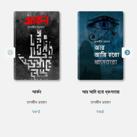
আর্কন
আর আমি হবো ধ্বংসতারা
তানজীম রহমান
তানজীম রহমান
৳৮৫
৳৯৫