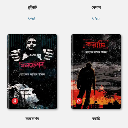
কন্ট্রাক্ট
নেক্সাস
৳৬৫
৳৭০
কনফেশন
করাচি