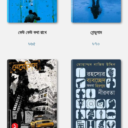
কেউ কেউ কথা রাখে
পেন্ডুলাম
৳৬৫
৳৭০