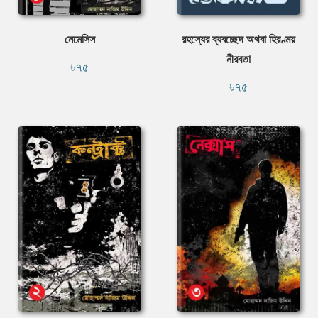
নেমেসিস
রহস্যের ব্যবচ্ছেদ অথবা হিরণ্ময়
নীরবতা
৳৭৫
৳৭৫