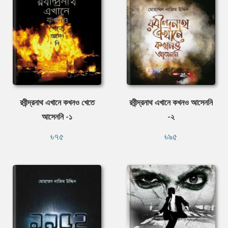
রবীন্দ্রনাথ এখানে কখনও খেতে
রবীন্দ্রনাথ এখানে কখনও আসেননি
আসেননি -১
-২
৳৭৫
৳৯৫