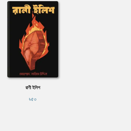
রাণী ইলিশ
৳৫০