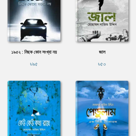
১৯৫২ : নিছক কোন সংখ্যা নয়
জাল
৳৯৫
৳৫০