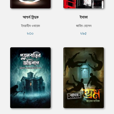
আশ্চর্য সিন্দুক
ইথাকা
ইবরাহীম ওবায়েদ
জাহিদ হোসেন
৳৩০
৳৯৫