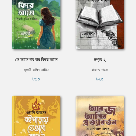
সে আসে বার বার ফিরে আসে
নশ্বর ২
সুফাই রুমিন তাজিন
রাফাত শামস
৳৩০
৳২০