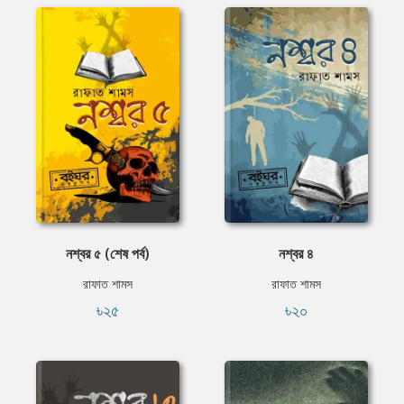
নশ্বর ৫ (শেষ পর্ব)
নশ্বর ৪
রাফাত শামস
রাফাত শামস
৳২৫
৳২০