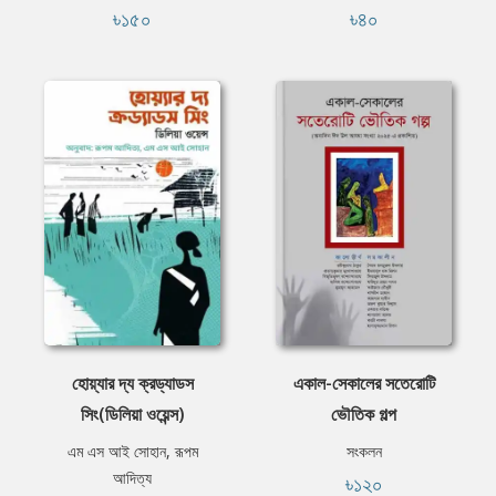
৳১৫০
৳৪০
হোয়্যার দ্য ক্রড্যাডস
একাল-সেকালের সতেরোটি
সিং(ডিলিয়া ওয়েন্স)
ভৌতিক গল্প
এম এস আই সোহান, রূপম
সংকলন
আদিত্য
৳১২০