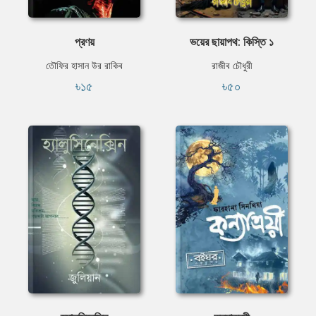
প্রণয়
ভয়ের ছায়াপথ: কিস্তি ১
তৌফির হাসান উর রাকিব
রাজীব চৌধুরী
৳১৫
৳৫০