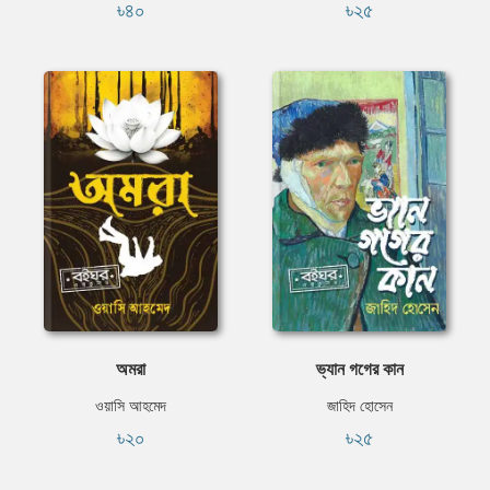
৳৪০
৳২৫
অমরা
ভ্যান গগের কান
ওয়াসি আহমেদ
জাহিদ হোসেন
৳২০
৳২৫