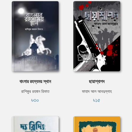
বাংলার রহস্যময় স্থান
ছায়াশ্বাপদ
রাশিকুর রহমান রিফাত
ফাহাদ আল আবদুল্লাহ
৳৩০
৳১৫