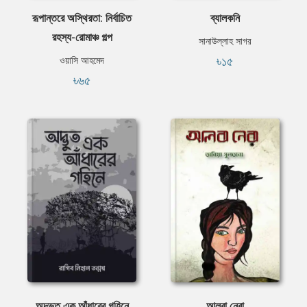
রূপান্তরে অস্থিরতা: নির্বাচিত
ব্যালকনি
রহস্য-রোমাঞ্চ গল্প
সানাউল্লাহ সাগর
৳১৫
ওয়াসি আহমেদ
৳৬৫
অদ্ভুত এক আঁধারের গহিনে
আলবা নেরা