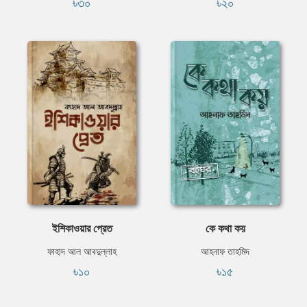
৳৩০
৳২০
ইশিকাওয়ার প্রেত
কে কথা কয়
ফাহাদ আল আবদুল্লাহ
আহনাফ তাহমিদ
৳১০
৳১৫