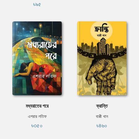
৳৯৫
মধ্যরাতের পরে
ক্রান্তি
এশরার লতিফ
বাপ্পী খান
৳৩৫০
৳৪৬০