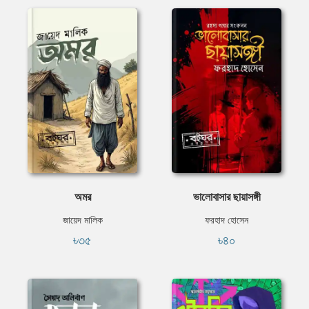
অমর
ভালোবাসার ছায়াসঙ্গী
জায়েদ মালিক
ফরহাদ হোসেন
৳৩৫
৳৪০