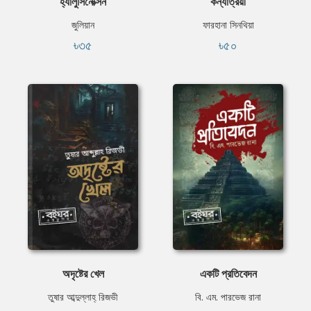
হ্যালুসিনেক্সিন
কন্যাত্রয়ী
জুলিয়ান
ফারহানা সিনথিয়া
৳৩৫
৳৫০
অদৃষ্টের খেল
একটি প্রতিবেদন
তুষার আব্দুল্লাহ্ রিজভী
বি. এম. পারভেজ রানা