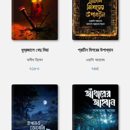
ধূম্রজালে খেদু মিয়া
প্রাচীন মিশরের উপাখ্যান
অসীম হিমেল
ওয়াসি আহমেদ
৳১৮০
৳৬৫