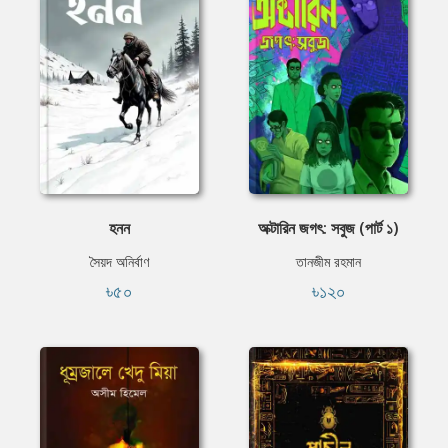
হনন
অক্টারিন জগৎ: সবুজ (পার্ট ১)
সৈয়দ অনির্বাণ
তানজীম রহমান
৳৫০
৳১২০