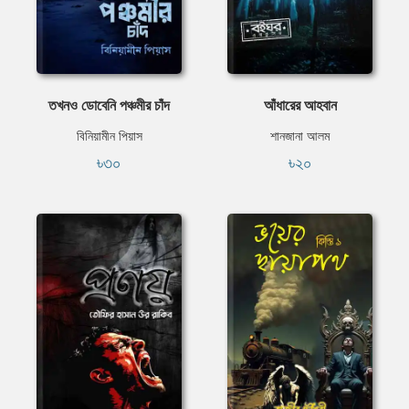
তখনও ডোবেনি পঞ্চমীর চাঁদ
আঁধারের আহবান
বিনিয়ামীন পিয়াস
শানজানা আলম
৳৩০
৳২০