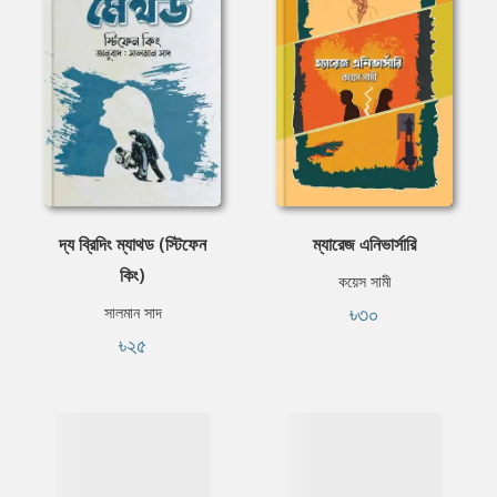
দ্য ব্রিদিং ম্যাথড (স্টিফেন
ম্যারেজ এনিভার্সারি
কিং)
কয়েস সামী
৳৩০
সালমান সাদ
৳২৫