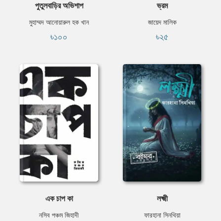
পুতুলবাড়ির অভিশাপ
ভ্রম
মুহাম্মদ আনোয়ারুল হক খান
জায়েদ মালিক
৳১০০
৳২৫
এক চাপ কা
লক্ষ্মী
নসিব পঞ্চম জিহাদী
ফারহানা সিনথিয়া