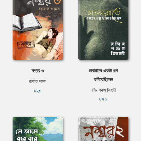
নশ্বর ৩
মাঝরাতে একটা গল্প
শুনিয়েছিলেন
রাফাত শামস
৳২০
নসিব পঞ্চম জিহাদী
৳৭৫