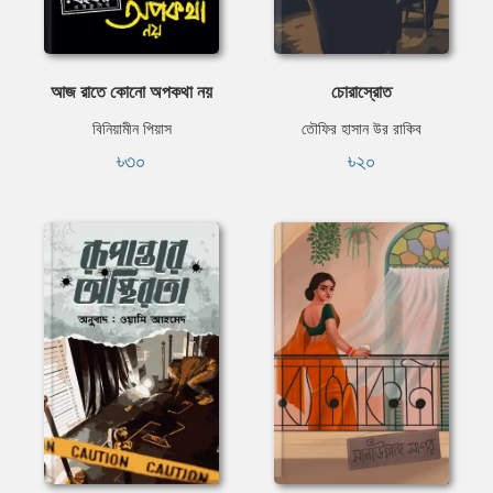
আজ রাতে কোনো অপকথা নয়
চোরাস্রোত
বিনিয়ামীন পিয়াস
তৌফির হাসান উর রাকিব
৳৩০
৳২০