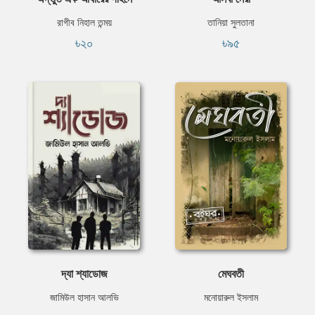
রাগীব নিহাল তন্ময়
তানিয়া সুলতানা
৳২০
৳৯৫
দ্যা শ্যাডোজ
মেঘবতী
জামিউল হাসান আলভি
মনোয়ারুল ইসলাম