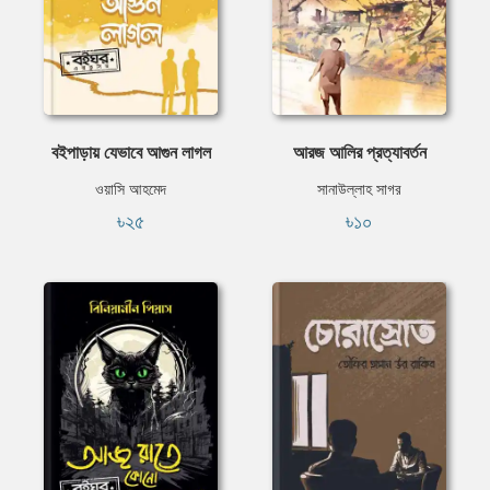
বইপাড়ায় যেভাবে আগুন লাগল
আরজ আলির প্রত্যাবর্তন
ওয়াসি আহমেদ
সানাউল্লাহ সাগর
৳২৫
৳১০