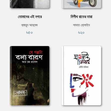
তোমাদের এই নগরে
নিশীথ রাতের তারা
হুমায়ূন আহমেদ
সাদাত হোসাইন
৳৫০
৳২০