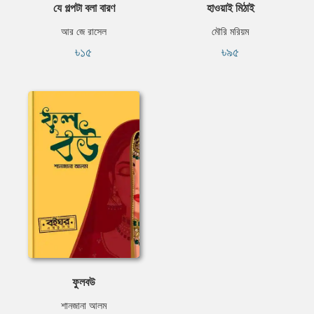
যে গল্পটা বলা বারণ
হাওয়াই মিঠাই
আর জে রাসেল
মৌরি মরিয়ম
৳১৫
৳৯৫
ফুলবউ
শানজানা আলম