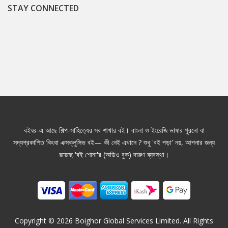
STAY CONNECTED
বইঘর-এ আছে শিল্প-সাহিত্যের সব শাখার বই। বাংলা ও ইংরেজি ভাষার পুরনো বা
সদ্যপ্রকাশিত কিংবা এক্সক্লুসিভ বই— কী নেই এখানে ? শুধু 'বই পড়া' নয়, আপনার জন্য
রয়েছে 'বই শোনা'র (অডিও বুক) দারুণ ব্যবস্থা।
Copyright ©
2026
Boighor Global Services Limited. All Rights