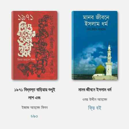
১৯৭১ বিধ্বস্ত বাড়িয়ায় শুধুই
মানব জীবনে ইসলাম ধর্ম
লাশ এবং
ওমর উদ্দীন আহমেদ
ফ্রি বই
ইজাজ আহমেদ মিলন
৳৯০