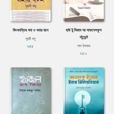
কিংবদন্তির খনা ও খনার বচন
হাউ টু বিকাম আ সাকসেসফুল
স্টুডেন্ট
পূরবী বসু
৳৪৫
সাদ ইসলাম
৳৫০