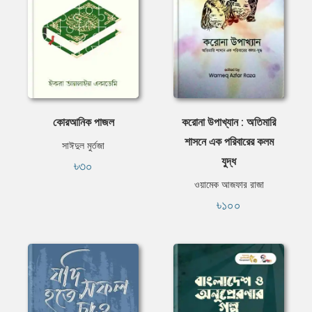
কোরআনিক পাজল
করোনা উপাখ্যান : অতিমারি
শাসনে এক পরিবারের কলম
সাঈদুল মুর্তজা
যুদ্ধ
৳৩০
ওয়ামেক আজফার রাজা
৳১০০