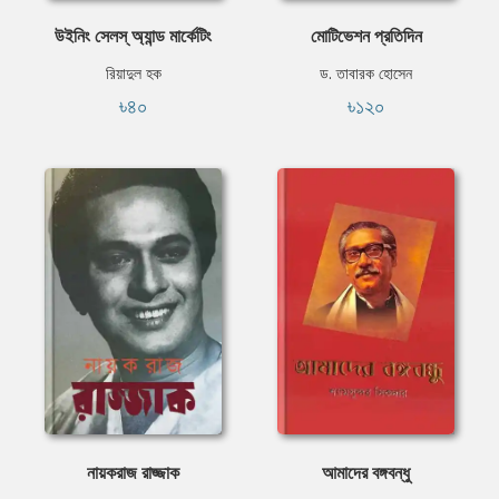
উইনিং সেলস্ অ্যান্ড মার্কেটিং
মোটিভেশন প্রতিদিন
রিয়াদুল হক
ড. তাবারক হোসেন
৳৪০
৳১২০
নায়করাজ রাজ্জাক
আমাদের বঙ্গবন্ধু