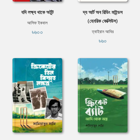
যদি লক্ষ্য থাকে অটুট
দ্য আর্ট অব রিডিং মাইন্ডস
(হেনরিক ফেক্সিউস)
আসিফ ইকবাল
৳৬০০
ত্বাইরান আবির
৳৬০