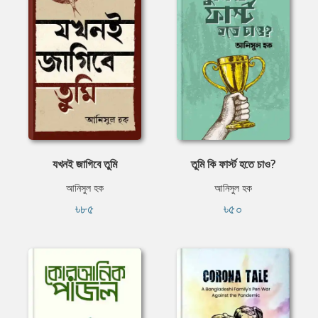
যখনই জাগিবে তুমি
তুমি কি ফার্স্ট হতে চাও?
আনিসুল হক
আনিসুল হক
৳৮৫
৳৫০