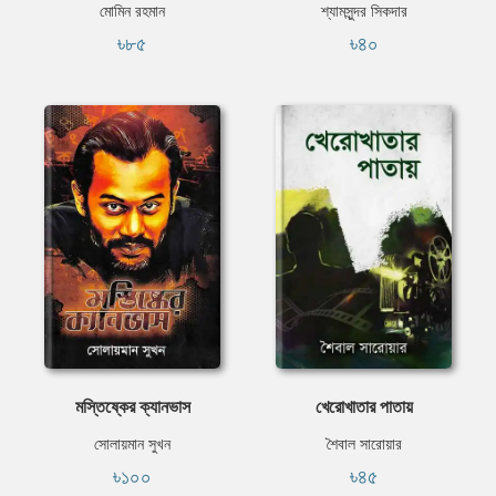
মোমিন রহমান
শ্যামসুন্দর সিকদার
৳৮৫
৳৪০
মস্তিষ্কের ক্যানভাস
খেরোখাতার পাতায়
সোলায়মান সুখন
শৈবাল সারোয়ার
৳১০০
৳৪৫