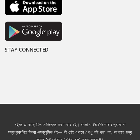
STAY CONNECTED
বইঘর-এ আছে শিল্প-সাহিত্যের সব শাখার বই। বাংলা ও ইংরেজি ভাষার পুরনো বা
সদ্যপ্রকাশিত কিংবা এক্সক্লুসিভ বই— কী নেই এখানে ? শুধু 'বই পড়া' নয়, আপনার জন্য
রয়েছে 'বই শোনা'র (অডিও বুক) দারুণ ব্যবস্থা।