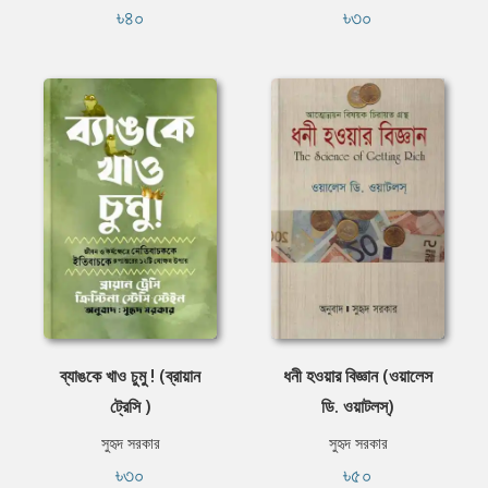
৳৪০
৳৩০
ব্যাঙকে খাও চুমু ! (ব্রায়ান
ধনী হওয়ার বিজ্ঞান (ওয়ালেস
ট্রেসি )
ডি. ওয়াটলস্‌)
সুহৃদ সরকার
সুহৃদ সরকার
৳৩০
৳৫০