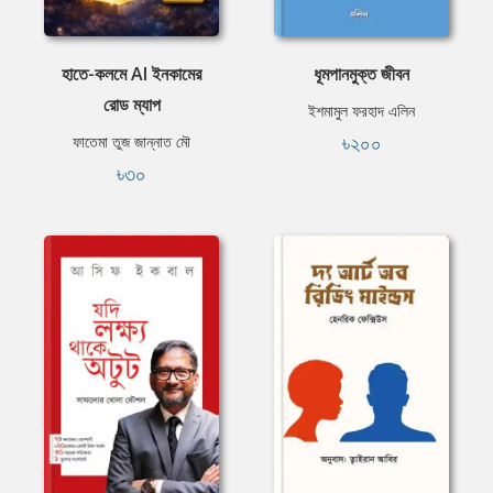
হাতে-কলমে AI ইনকামের
ধূমপানমুক্ত জীবন
রোড ম্যাপ
ইশমামুল ফরহাদ এলিন
৳২০০
ফাতেমা তুজ জান্নাত মৌ
৳৩০