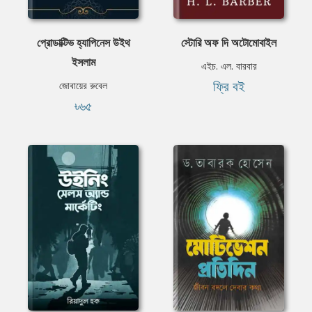
প্রোডাক্টিভ হ্যাপিনেস উইথ
স্টোরি অফ দি অটোমোবাইল
ইসলাম
এইচ. এল. বারবার
ফ্রি বই
জোবায়ের রুবেল
৳৬৫