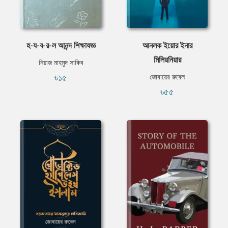
হ-য-ব-র-ল আনন্দ শিক্ষাযজ্ঞ
আনলক ইয়োর ইনার
মিলিয়নিয়ার
নিয়াজ মাহমুদ সাকিব
৳১৫
জোবায়ের রুবেল
৳৫৫