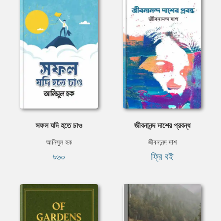
সফল যদি হতে চাও
জীবনানন্দ দাশের প্রবন্ধ
আনিসুল হক
জীবনানন্দ দাশ
৳৬০
ফ্রি বই