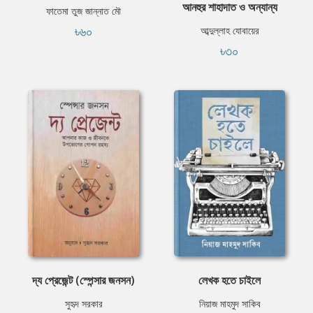
আনহুর শাহাদাত ও অন্যান্য
ফাতেমা তুজ জান্নাত মৌ
৳৬০
আব্দুল্লাহ যোবায়ের
৳৩০
দ্য প্রেজেন্ট (স্পেন্সার জনসন)
লেখক হতে চাইলে
সুহৃদ সরকার
নিয়াজ মাহমুদ সাকিব