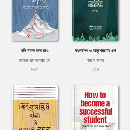
যদি সফল হতে চাও
বাংলাদেশ ও অনুপ্রেরণার গল্প
ফাতেমা তুজ জান্নাত মৌ
ইমরান ফাহাদ
৳৩০
৳৫০