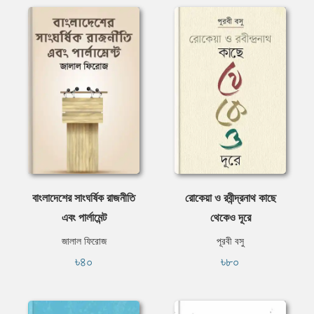
বাংলাদেশের সাংঘর্ষিক রাজনীতি
রোকেয়া ও রবীন্দ্রনাথ কাছে
এবং পার্লামেন্ট
থেকেও দূরে
জালাল ফিরোজ
পূরবী বসু
৳৪০
৳৮০