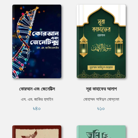
কোরআন এবং জেনেটিক্স
সূরা কাহাফের আলাপ
এস. এম. জাকির হুসাইন
মোহাম্মদ সাঈদুল মোস্তফা
৳৪০
৳১০