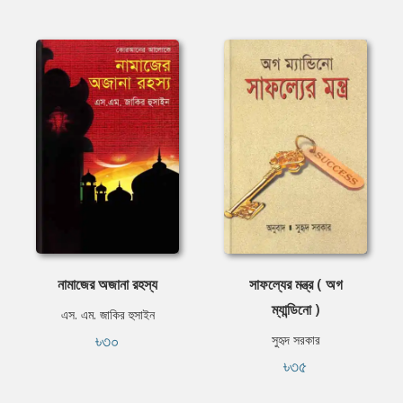
নামাজের অজানা রহস্য
সাফল্যের মন্ত্র ( অগ
ম্যান্ডিনো )
এস. এম. জাকির হুসাইন
৳৩০
সুহৃদ সরকার
৳৩৫