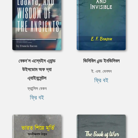
বেকন'স এস্যেইস এ্যান্ড
ভিসিবিল এন্ড ইনভিসিবল
উইসডোম অফ দ্যা
ই. এফ. বেনসন
এ্যাইনন্সেন্টস
ফ্রি বই
ফ্রান্সিস বেকন
ফ্রি বই