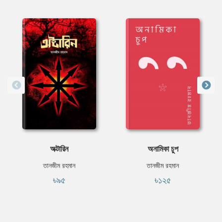
অক্টারিন
অনামিকা চুপ
তানজীম রহমান
তানজীম রহমান
৳৯৫
৳১২৫