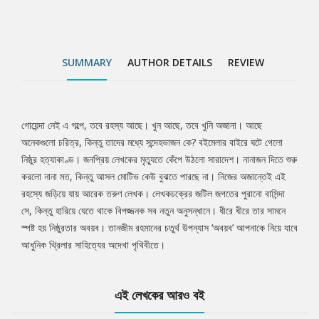
SUMMARY
AUTHOR DETAILS
REVIEW
গোয়েন্দা নেই এ গল্পে, তবে রহস্য আছে। খুন আছে, তবে খুনি অজানা। আছে
Tab
অনেকগুলো চরিত্র, কিন্তু তাদের মধ্যে সন্দেহভাজন কে? বইমেলার বাইরে ঘটে গেলো
নিষ্ঠুর হত্যাকাণ্ড। জনপ্রিয় লেখকের মৃত্যুতে কেঁপে উঠলো সারাদেশ। নানাজন দিতে শুরু
Article
করলো নানা মত, কিন্তু আসল মোটিভ কেউ বুঝতে পারছে না। নিজের অজান্তেই এই
রহস্যে জড়িয়ে যায় আরেক তরুণ লেখক। লেখকচক্রের জটিল জগতের পুরানো বাসিন্দা
সে, কিন্তু হারিয়ে যেতে থাকে বিপজ্জনক সব নতুন অনুসন্ধানে। ধীরে ধীরে তার সামনে
স্পষ্ট হয় নিষ্ঠুরতার অবয়ব। তানজীম রহমানের চতুর্থ উপন্যাস ‘অবয়ব’ আপনাকে নিয়ে যাবে
আধুনিক থ্রিলার সাহিত্যের অদেখা পৃথিবীতে।
এই লেখকের আরও বই