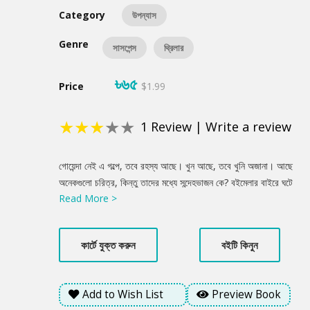
Category
উপন্যাস
Genre
সাসপেন্স
থ্রিলার
৳৬৫
Price
$1.99
★
★
★
★
★
1
Review
|
Write a review
Product
গোয়েন্দা নেই এ গল্পে, তবে রহস্য আছে। খুন আছে, তবে খুনি অজানা। আছে
Summery
অনেকগুলো চরিত্র, কিন্তু তাদের মধ্যে সন্দেহভাজন কে? বইমেলার বাইরে ঘটে
Read More >
গেলো নিষ্ঠুর হত্যাকাণ্ড। জনপ্রিয় লেখকের মৃত্যুতে কেঁপে উঠলো সারাদেশ।
নানাজন দিতে শুরু করলো নানা মত, কিন্তু আসল মোটিভ কেউ বুঝতে পারছে
না। নিজের অজান্তেই এই রহস্যে জড়িয়ে যায় আরেক তরুণ লেখক।
কার্টে যুক্ত করুন
বইটি কিনুন
লেখকচক্রের জটিল জগতের পুরানো বাসিন্দা সে, কিন্তু হারিয়ে যেতে থাকে
বিপজ্জনক সব নতুন অনুসন্ধানে। ধীরে ধীরে তার সামনে স্পষ্ট হয় নিষ্ঠুরতার
অবয়ব। তানজীম রহমানের চতুর্থ উপন্যাস ‘অবয়ব’ আপনাকে নিয়ে যাবে আধুনিক
Add to Wish List
Preview Book
থ্রিলার সাহিত্যের অদেখা পৃথিবীতে।