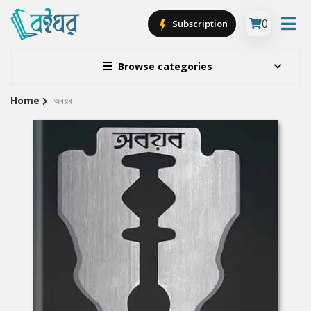
0
Subscription
Browse categories
Home
অবয়ব
Site
Breadcrumb