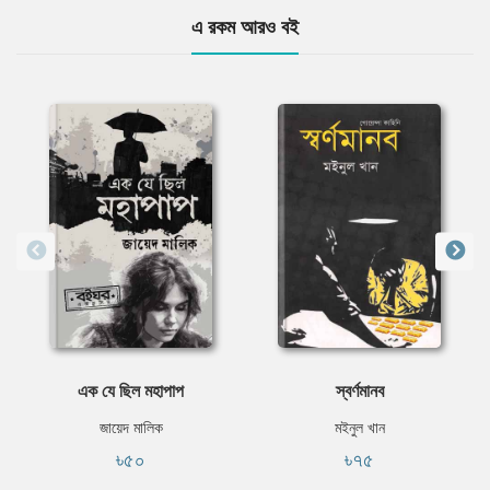
এ রকম আরও বই
এক যে ছিল মহাপাপ
স্বর্ণমানব
জায়েদ মালিক
মইনুল খান
৳৫০
৳৭৫