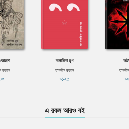
 জোছনা
অনামিকা চুপ
অক্ট
ম রহমান
তানজীম রহমান
তানজীম
৩০
৳১২৫
৳
এ রকম আরও বই