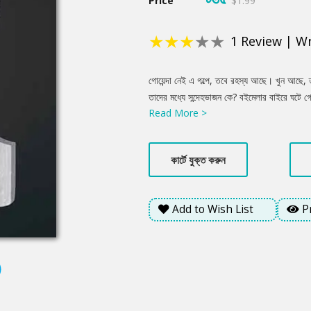
Price
$1.99
★
★
★
★
★
1
Review
|
Wr
Product
গোয়েন্দা নেই এ গল্পে, তবে রহস্য আছে। খুন আছে,
Summery
তাদের মধ্যে সন্দেহভাজন কে? বইমেলার বাইরে ঘটে গেল
Read More >
কেঁপে উঠলো সারাদেশ। নানাজন দিতে শুরু করলো না
নিজের অজান্তেই এই রহস্যে জড়িয়ে যায় আরেক তরু
সে, কিন্তু হারিয়ে যেতে থাকে বিপজ্জনক সব নতুন অনুসন
কার্টে যুক্ত করুন
অবয়ব। তানজীম রহমানের চতুর্থ উপন্যাস ‘অবয়ব’ আপ
পৃথিবীতে।
Add to Wish List
P