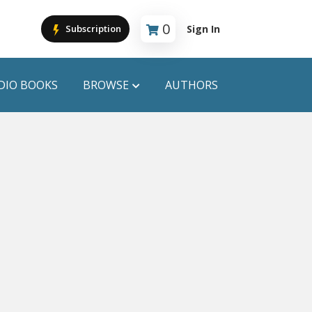
0
Sign In
Subscription
Cart is empty
DIO BOOKS
BROWSE
AUTHORS
PUBLICATIONS
ANYAPROKASH
Anyadhara
ors
Aajob Prokash
Bibliophile
Afsar Brothers