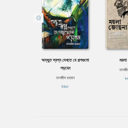
অদ্ভুত স্বপ্ন দেখতে যে গল্পগুলো
ময়লা
পড়বেন
তানজী
৳
তানজীম রহমান
৳৯০