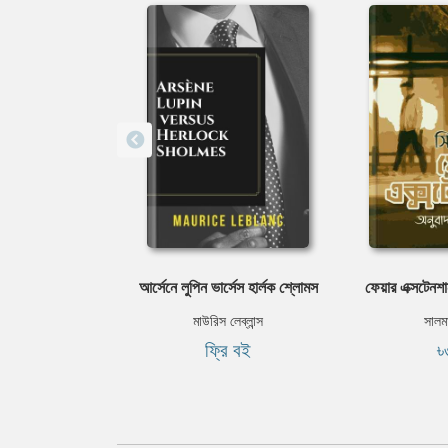
আর্সেনে লুপিন ভার্সেস হার্লক শ্লোমস
ফেয়ার এক্সটেনশা
মাউরিস লেব্লান্স
সালম
ফ্রি বই
৳