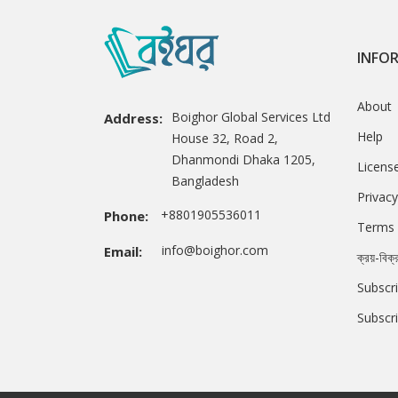
INFO
About
Boighor Global Services Ltd
Address:
Help
House 32, Road 2,
Dhanmondi Dhaka 1205,
Licens
Bangladesh
Privacy
+8801905536011
Phone:
Terms 
info@boighor.com
Email:
ক্রয়-বিক্
Subscri
Subscr