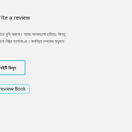
ite a review
 তবে খুনি অজানা। আছে অনেকগুলো চরিত্র, কিন্তু
ো নিষ্ঠুর হত্যাকাণ্ড। জনপ্রিয় লেখকের মৃত্যুতে
না মত, কিন্তু আসল মোটিভ কেউ বুঝতে পারছে না।
ণ লেখক। লেখকচক্রের জটিল জগতের পুরানো বাসিন্দা
্ধানে। ধীরে ধীরে তার সামনে স্পষ্ট হয় নিষ্ঠুরতার
বইটি কিনুন
নাকে নিয়ে যাবে আধুনিক থ্রিলার সাহিত্যের অদেখা
review Book