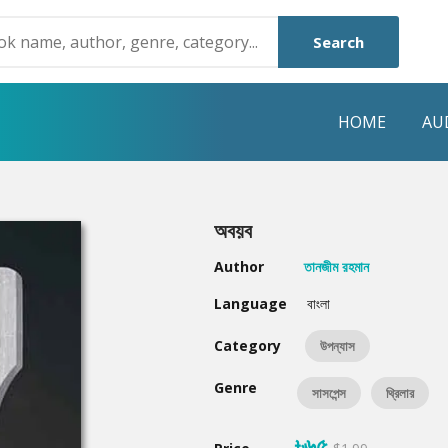
Search
HOME
AU
NRE
POPULAR AUTHORS
HIGHLIGHTS
অবয়ব
Humayun Ahmed
Hot & New
Author
তানজীম রহমান
Mouri Morium
Featured Event
Language
বাংলা
Mohammad Nazim Uddin
Featured Auth
Category
উপন্যাস
Shanjana Alam
Best Seller
Genre
সাসপেন্স
থ্রিলার
Anisul Hoque
Editors Choice
৳৬৫