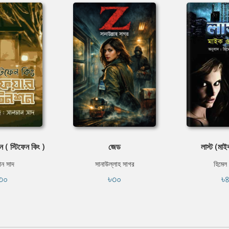
ন ( স্টিফেন কিং )
জেড
লাস্ট (মা
ান সাদ
সানাউল্লাহ সাগর
হিমেল
৩০
৳৩০
৳