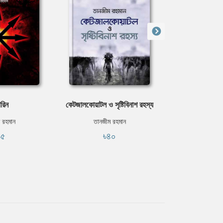
ারিন
কেটজালকোয়াটল ও সৃষ্টিবিনাশ রহস্য
শব্দজ
 রহমান
তানজীম রহমান
তানজীম 
৯৫
৳৪০
৳২