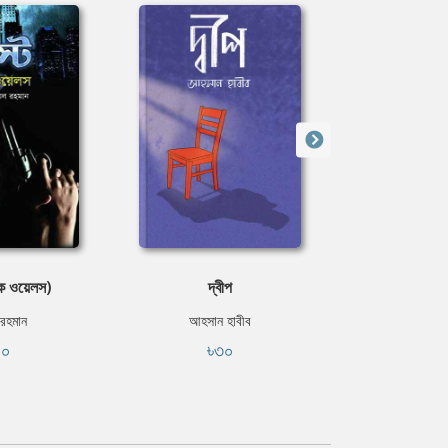
ইক ওয়েলস)
দ্বীপ
নাচের পু
 রহমান
আহসান হাবীব
রোমেনা
৪০
৳৩০
৳২