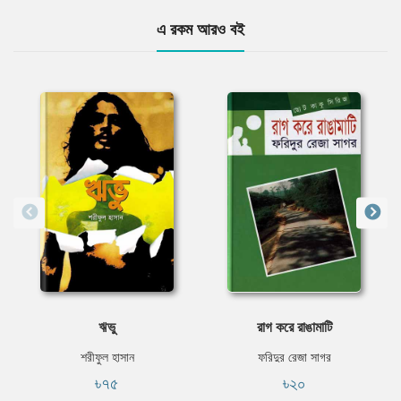
এ রকম আরও বই
ঋভু
রাগ করে রাঙামাটি
শরীফুল হাসান
ফরিদুর রেজা সাগর
৳৭৫
৳২০