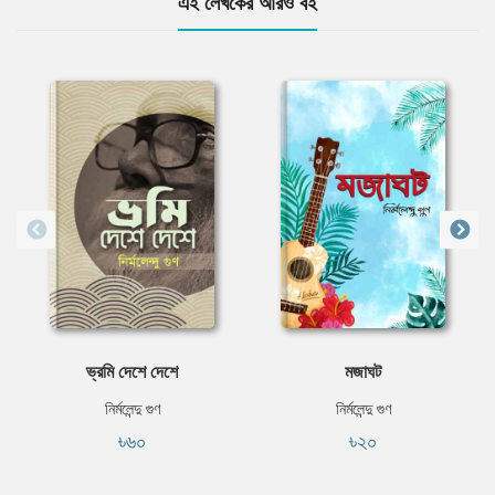
এই লেখকের আরও বই
ভ্রমি দেশে দেশে
মজাঘট
নির্মলেন্দু গুণ
নির্মলেন্দু গুণ
৳৬০
৳২০