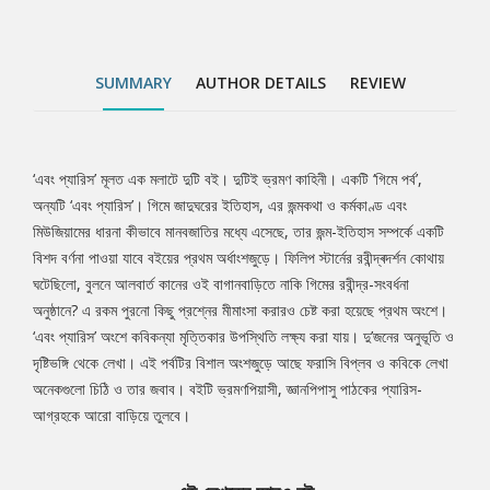
প্যারিস-আগ্রহকে আরো বাড়িয়ে তুলবে।
SUMMARY
AUTHOR DETAILS
REVIEW
‘এবং প্যারিস’ মূলত এক মলাটে দুটি বই। দুটিই ভ্রমণ কাহিনী। একটি ‘গিমে পর্ব’,
Tab
অন্যটি ‘এবং প্যারিস’। গিমে জাদুঘরের ইতিহাস, এর জন্মকথা ও কর্মকাণ্ড এবং
মিউজিয়ামের ধারনা কীভাবে মানবজাতির মধ্যে এসেছে, তার জন্ম-ইতিহাস সম্পর্কে একটি
Article
বিশদ বর্ণনা পাওয়া যাবে বইয়ের প্রথম অর্ধাংশজুড়ে। ফিলিপ স্টার্নের রবীন্দ্ৰদৰ্শন কোথায়
ঘটেছিলো, বুলনে আলবার্ত কানের ওই বাগানবাড়িতে নাকি গিমের রবীন্দ্র-সংবর্ধনা
অনুষ্ঠানে? এ রকম পুরনো কিছু প্রশ্নের মীমাংসা করারও চেষ্ট করা হয়েছে প্রথম অংশে।
‘এবং প্যারিস’ অংশে কবিকন্যা মৃত্তিকার উপস্থিতি লক্ষ্য করা যায়। দু’জনের অনুভূতি ও
দৃষ্টিভঙ্গি থেকে লেখা। এই পর্বটির বিশাল অংশজুড়ে আছে ফরাসি বিপ্লব ও কবিকে লেখা
অনেকগুলো চিঠি ও তার জবাব। বইটি ভ্রমণপিয়াসী, জ্ঞানপিপাসু পাঠকের প্যারিস-
আগ্রহকে আরো বাড়িয়ে তুলবে।