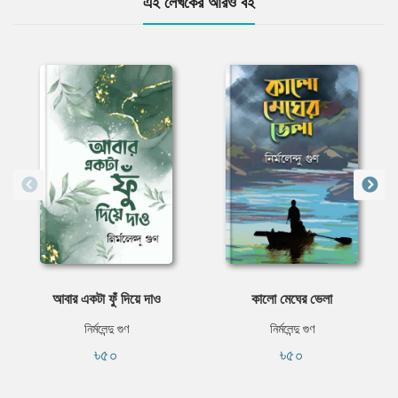
এই লেখকের আরও বই
আবার একটা ফুঁ দিয়ে দাও
কালো মেঘের ভেলা
নির্মলেন্দু গুণ
নির্মলেন্দু গুণ
৳৫০
৳৫০