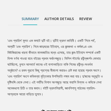
প্যারিস-আগ্রহকে আরো বাড়িয়ে তুলবে।
SUMMARY
AUTHOR DETAILS
REVIEW
‘এবং প্যারিস’ মূলত এক মলাটে দুটি বই। দুটিই ভ্রমণ কাহিনী। একটি ‘গিমে পর্ব’,
Tab
অন্যটি ‘এবং প্যারিস’। গিমে জাদুঘরের ইতিহাস, এর জন্মকথা ও কর্মকাণ্ড এবং
মিউজিয়ামের ধারনা কীভাবে মানবজাতির মধ্যে এসেছে, তার জন্ম-ইতিহাস সম্পর্কে একটি
Article
বিশদ বর্ণনা পাওয়া যাবে বইয়ের প্রথম অর্ধাংশজুড়ে। ফিলিপ স্টার্নের রবীন্দ্ৰদৰ্শন কোথায়
ঘটেছিলো, বুলনে আলবার্ত কানের ওই বাগানবাড়িতে নাকি গিমের রবীন্দ্র-সংবর্ধনা
অনুষ্ঠানে? এ রকম পুরনো কিছু প্রশ্নের মীমাংসা করারও চেষ্ট করা হয়েছে প্রথম অংশে।
‘এবং প্যারিস’ অংশে কবিকন্যা মৃত্তিকার উপস্থিতি লক্ষ্য করা যায়। দু’জনের অনুভূতি ও
দৃষ্টিভঙ্গি থেকে লেখা। এই পর্বটির বিশাল অংশজুড়ে আছে ফরাসি বিপ্লব ও কবিকে লেখা
অনেকগুলো চিঠি ও তার জবাব। বইটি ভ্রমণপিয়াসী, জ্ঞানপিপাসু পাঠকের প্যারিস-
আগ্রহকে আরো বাড়িয়ে তুলবে।