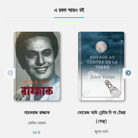
এ রকম আরও বই
নায়করাজ রাজ্জাক
ভোয়েজ আউ সেন্টার দি লা টেররা
(ফেঞ্ছ)
মোমিন রহমান
৳৮৫
জুলস ভার্ন