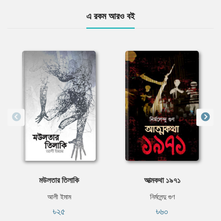
এ রকম আরও বই
মউলতার তিলাকি
আত্মকথা ১৯৭১
আলী ইমাম
নির্মলেন্দু গুণ
৳২৫
৳৬০