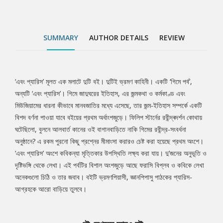
প্যারিস-আগ্রহকে আরো বাড়িয়ে তুলবে।
SUMMARY
AUTHOR DETAILS
REVIEW
‘এবং প্যারিস’ মূলত এক মলাটে দুটি বই। দুটিই ভ্রমণ কাহিনী। একটি ‘গিমে পর্ব’,
Tab
অন্যটি ‘এবং প্যারিস’। গিমে জাদুঘরের ইতিহাস, এর জন্মকথা ও কর্মকাণ্ড এবং
মিউজিয়ামের ধারনা কীভাবে মানবজাতির মধ্যে এসেছে, তার জন্ম-ইতিহাস সম্পর্কে একটি
Article
বিশদ বর্ণনা পাওয়া যাবে বইয়ের প্রথম অর্ধাংশজুড়ে। ফিলিপ স্টার্নের রবীন্দ্ৰদৰ্শন কোথায়
ঘটেছিলো, বুলনে আলবার্ত কানের ওই বাগানবাড়িতে নাকি গিমের রবীন্দ্র-সংবর্ধনা
অনুষ্ঠানে? এ রকম পুরনো কিছু প্রশ্নের মীমাংসা করারও চেষ্ট করা হয়েছে প্রথম অংশে।
‘এবং প্যারিস’ অংশে কবিকন্যা মৃত্তিকার উপস্থিতি লক্ষ্য করা যায়। দু’জনের অনুভূতি ও
দৃষ্টিভঙ্গি থেকে লেখা। এই পর্বটির বিশাল অংশজুড়ে আছে ফরাসি বিপ্লব ও কবিকে লেখা
অনেকগুলো চিঠি ও তার জবাব। বইটি ভ্রমণপিয়াসী, জ্ঞানপিপাসু পাঠকের প্যারিস-
আগ্রহকে আরো বাড়িয়ে তুলবে।