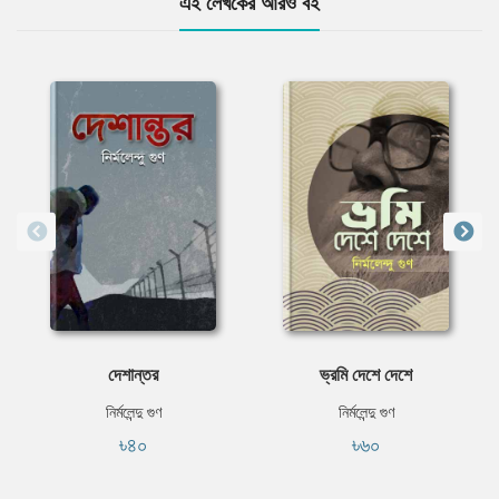
এই লেখকের আরও বই
দেশান্তর
ভ্রমি দেশে দেশে
নির্মলেন্দু গুণ
নির্মলেন্দু গুণ
৳৪০
৳৬০