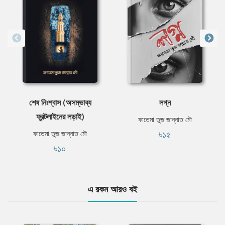
শেষ নিঃশ্বাস (অসম্ভাব্য
লগ্ন
ফ্রন্টলাইনের লড়াই)
ফাতেমা তুজ জান্নাত মৌ
৳১৫
ফাতেমা তুজ জান্নাত মৌ
৳১০
এ রকম আরও বই