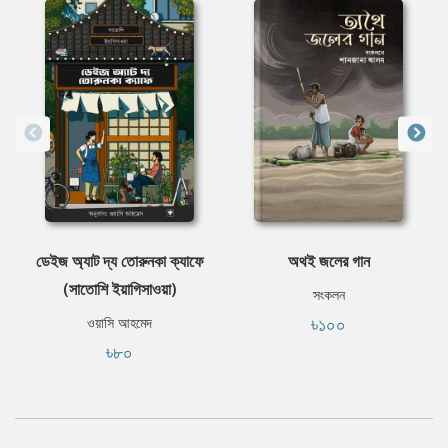
ডেইজ অ্যাট দ্য তোরুনকা ক্যাফে
অথই জলের গান
(সাতোশি ইয়াগিসাওয়া)
সংকলন
৳১০০
ওয়াসি আহমেদ
৳৮০