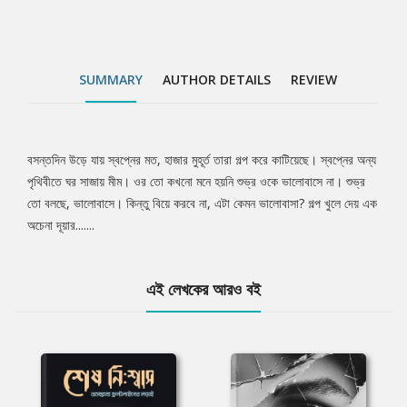
SUMMARY
AUTHOR DETAILS
REVIEW
বসন্তদিন উড়ে যায় স্বপ্নের মত, হাজার মুহূর্ত তারা গল্প করে কাটিয়েছে। স্বপ্নের অন্য
Tab
পৃথিবীতে ঘর সাজায় মীম। ওর তো কখনো মনে হয়নি শুভ্র ওকে ভালোবাসে না। শুভ্র
তো বলছে, ভালোবাসে। কিন্তু বিয়ে করবে না, এটা কেমন ভালোবাসা? গল্প খুলে দেয় এক
Article
অচেনা দূয়ার.......
এই লেখকের আরও বই