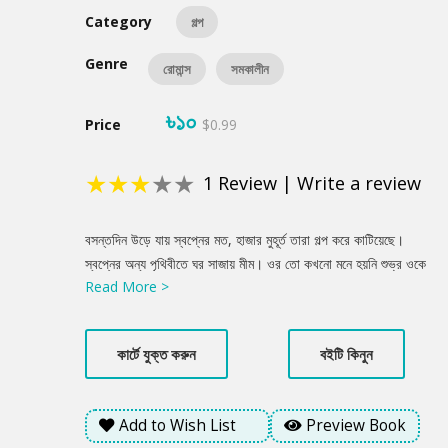
Category
গল্প
Genre
রোমান্স
সমকালীন
৳১০
Price
$0.99
★
★
★
★
★
1
Review
|
Write a review
Product
বসন্তদিন উড়ে যায় স্বপ্নের মত, হাজার মুহূর্ত তারা গল্প করে কাটিয়েছে।
Summery
স্বপ্নের অন্য পৃথিবীতে ঘর সাজায় মীম। ওর তো কখনো মনে হয়নি শুভ্র ওকে
Read More >
ভালোবাসে না। শুভ্র তো বলছে, ভালোবাসে। কিন্তু বিয়ে করবে না, এটা কেমন
ভালোবাসা? গল্প খুলে দেয় এক অচেনা দূয়ার.......
কার্টে যুক্ত করুন
বইটি কিনুন
Add to Wish List
Preview Book