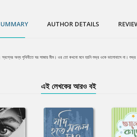
SUMMARY
AUTHOR DETAILS
REVIE
য়েছে। স্বপ্নের অন্য পৃথিবীতে ঘর সাজায় মীম। ওর তো কখনো মনে হয়নি শুভ্র ওকে ভালোবাসে না। শুভ
এই লেখকের আরও বই