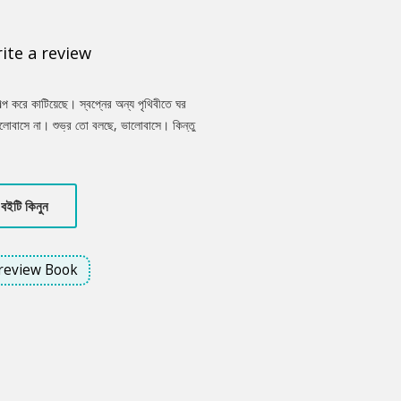
ite a review
গল্প করে কাটিয়েছে। স্বপ্নের অন্য পৃথিবীতে ঘর
োবাসে না। শুভ্র তো বলছে, ভালোবাসে। কিন্তু
ক অচেনা দূয়ার.......
বইটি কিনুন
review Book