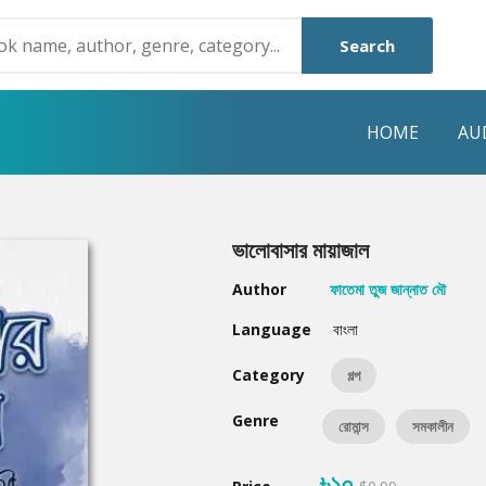
Search
HOME
AU
NRE
POPULAR AUTHORS
HIGHLIGHTS
ভালোবাসার মায়াজাল
Humayun Ahmed
Hot & New
Author
ফাতেমা তুজ জান্নাত মৌ
Mouri Morium
Featured Event
Language
বাংলা
Mohammad Nazim Uddin
Featured Auth
Category
গল্প
Shanjana Alam
Best Seller
Genre
রোমান্স
সমকালীন
Anisul Hoque
Editors Choice
৳১০