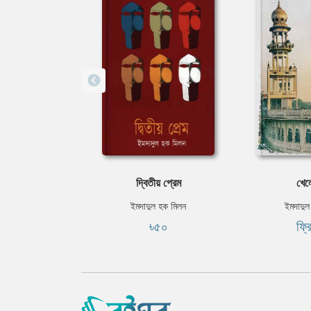
দ্বিতীয় প্রেম
খেলো
ইমদাদুল হক মিলন
ইমদাদুল
৳৫০
ফ্র