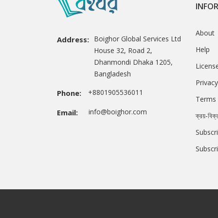
INFO
About
Boighor Global Services Ltd
Address:
Help
House 32, Road 2,
Dhanmondi Dhaka 1205,
Licens
Bangladesh
Privacy
+8801905536011
Phone:
Terms 
info@boighor.com
Email:
ক্রয়-বিক্
Subscri
Subscr