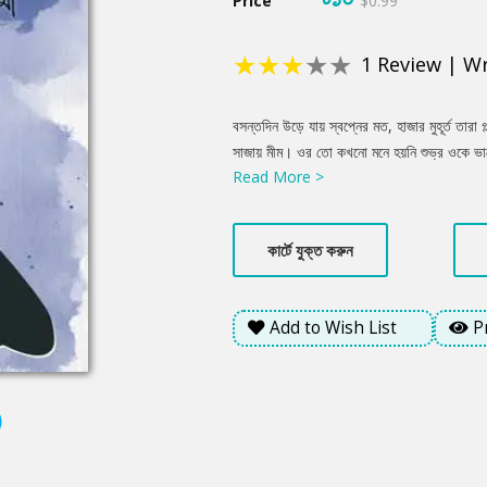
Price
$0.99
★
★
★
★
★
1
Review
|
Wr
Product
বসন্তদিন উড়ে যায় স্বপ্নের মত, হাজার মুহূর্ত তারা 
Summery
সাজায় মীম। ওর তো কখনো মনে হয়নি শুভ্র ওকে ভাল
Read More >
বিয়ে করবে না, এটা কেমন ভালোবাসা? গল্প খুলে দেয় এ
কার্টে যুক্ত করুন
Add to Wish List
P