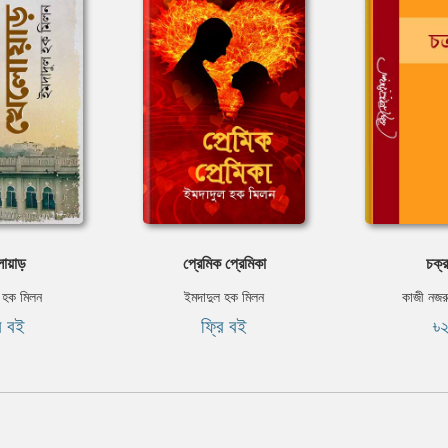
য়াড়
প্রেমিক প্রেমিকা
চক্
 হক মিলন
ইমদাদুল হক মিলন
কাজী নজর
ি বই
ফ্রি বই
৳