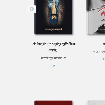
শেষ নিঃশ্বাস (অসম্ভাব্য ফ্রন্টলাইনের
ল
লড়াই)
ফাতেমা তুজ
৳
ফাতেমা তুজ জান্নাত মৌ
৳১০