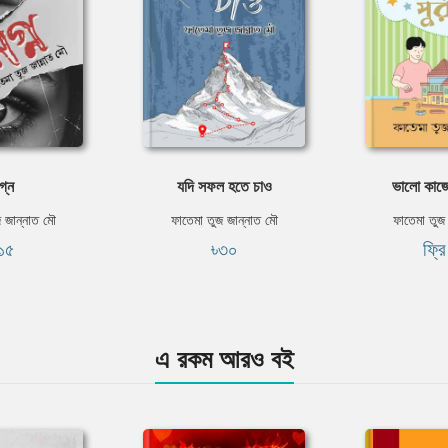
গ্ন
যদি সফল হতে চাও
ভালো কাজে
 জান্নাত মৌ
ফাতেমা তুজ জান্নাত মৌ
ফাতেমা তুজ
১৫
৳৩০
ফ্র
এ রকম আরও বই