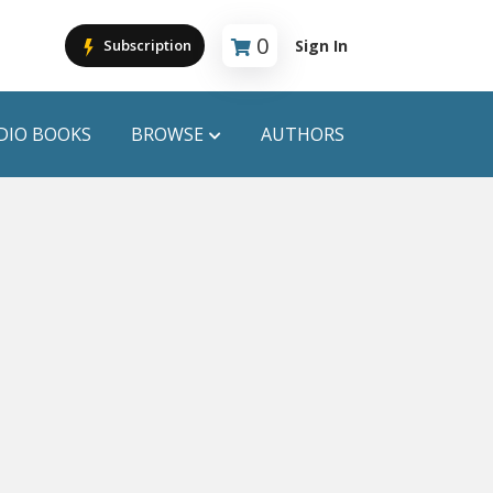
0
Sign In
Subscription
Cart is empty
DIO BOOKS
BROWSE
AUTHORS
PUBLICATIONS
ANYAPROKASH
Anyadhara
ors
Aajob Prokash
Bibliophile
Afsar Brothers