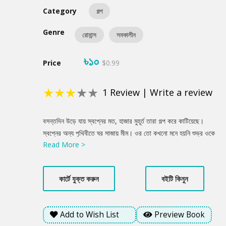
Category
গল্প
Genre
রোমান্স
সমকালীন
৳১০
Price
$0.99
★
★
★
★
★
1
Review
|
Write a review
Product
বসন্তদিন উড়ে যায় স্বপ্নের মত, হাজার মুহূর্ত তারা গল্প করে কাটিয়েছে।
Summery
স্বপ্নের অন্য পৃথিবীতে ঘর সাজায় মীম। ওর তো কখনো মনে হয়নি শুভ্র ওকে
Read More >
ভালোবাসে না। শুভ্র তো বলছে, ভালোবাসে। কিন্তু বিয়ে করবে না, এটা কেমন
ভালোবাসা? গল্প খুলে দেয় এক অচেনা দূয়ার.......
কার্টে যুক্ত করুন
বইটি কিনুন
Add to Wish List
Preview Book