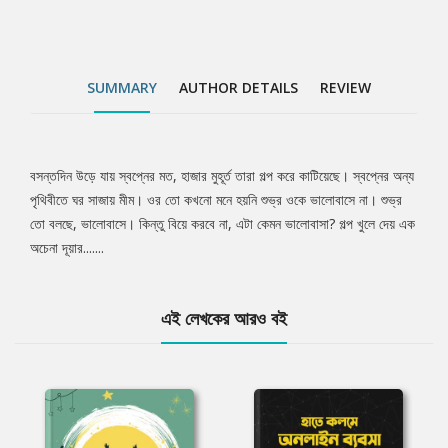
SUMMARY
AUTHOR DETAILS
REVIEW
বসন্তদিন উড়ে যায় স্বপ্নের মত, হাজার মুহূর্ত তারা গল্প করে কাটিয়েছে। স্বপ্নের অন্য
Tab
পৃথিবীতে ঘর সাজায় মীম। ওর তো কখনো মনে হয়নি শুভ্র ওকে ভালোবাসে না। শুভ্র
তো বলছে, ভালোবাসে। কিন্তু বিয়ে করবে না, এটা কেমন ভালোবাসা? গল্প খুলে দেয় এক
Article
অচেনা দূয়ার.......
এই লেখকের আরও বই