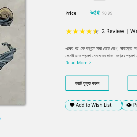
৳৫৫
Price
$0.99
★
★
★
★
★
2
Review
|
Wr
Product
একের পর এক বন্ধুকে মারা যেতে দেখে, সাহায্যের
Summery
কেসটা এসে পড়লো নেমলেসের হাতে- জড়িয়ে পড়লো সে 
Read More >
পার্ক-অ্যাসিস্টেড লিভিং কমিউনিটির রত্ন বলা চলে 
আরাম-আয়েশের সব ব্যবস্থা পাওয়া যায় চাইলেই। কিন
দুই দূত। পার্কে অধিবাসীদের অধৈর্য উত্তরাধিকারীদের
কার্টে যুক্ত করুন
কড়ি দ্রুত হাতে আসার ব্যবস্থা করে দেয় তারা! অপরা
নেমলেস?
Add to Wish List
P