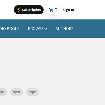
0
Sign In
Subscription
Cart is empty
DIO BOOKS
BROWSE
AUTHORS
PUBLICATIONS
ANYAPROKASH
Anyadhara
ors
Aajob Prokash
Bibliophile
পেন্স
থ্রিলার
অনুবাদ
Afsar Brothers