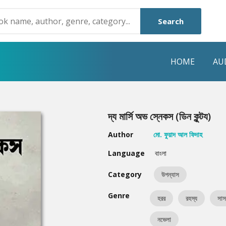
Search
HOME
AU
NRE
POPULAR AUTHORS
HIGHLIGHTS
দ্য মার্সি অভ স্নেকস (ডিন কুন্টয)
Humayun Ahmed
Hot & New
Author
মো. ফুয়াদ আল ফিদাহ
Mouri Morium
Featured Event
Language
বাংলা
Mohammad Nazim Uddin
Featured Auth
Category
উপন্যাস
Shanjana Alam
Best Seller
Genre
হরর
রহস্য
সাস
Anisul Hoque
Editors Choice
নভেলা