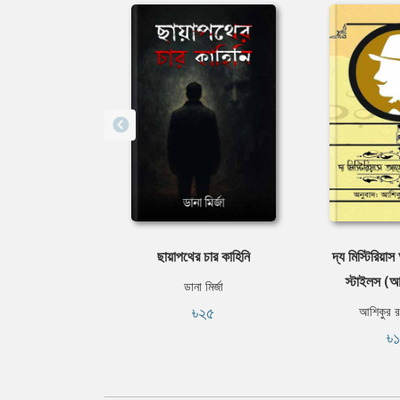
ছায়াপথের চার কাহিনি
দ্য মিস্টিরিয়াস
স্টাইলস (আগ
ডানা মির্জা
৳২৫
আশিকুর র
৳