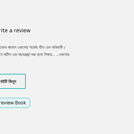
ite a review
 আবেদন জানাল ওকশোর পার্কের ভীত এক অধিবাসী।
জটিল এক ষড়যন্ত্রে! শুরু হলো শিকার... ...ওকশোর
মিশিগানের এই প্রতিষ্ঠানটাকে। কী নেই ওখানে?
্তু সবার অজান্তে, ওখানে আস্তানা গেড়েছে মৃত্যুর
 সন্তুষ্ট করতে, খানিক পারিশ্রমিকের বিনিময়ে অর্থ-
বইটি কিনুন
ধীদের দমিয়ে, সুবিচার প্রতিষ্ঠা করতে পারবে কি
review Book