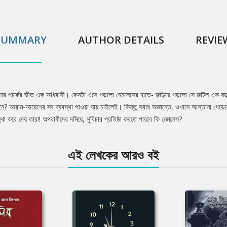
SUMMARY
AUTHOR DETAILS
REVIE
র পার্কের ভীত এক অধিবাসী। কেসটা এসে পড়লো নেমলেসের হাতে- জড়িয়ে পড়লো সে জটিল এক ষড়যন্ত্রে
ে? আরাম-আয়েশের সব ব্যবস্থা পাওয়া যায় চাইলেই। কিন্তু সবার অজান্তে, ওখানে আস্তানা গেড়েছে মৃত্
থা করে দেয় তারা! অপরাধীদের দমিয়ে, সুবিচার প্রতিষ্ঠা করতে পারবে কি নেমলেস?
এই লেখকের আরও বই