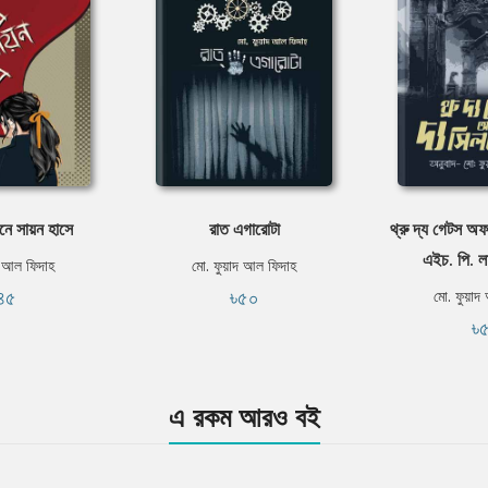
নে সায়ন হাসে
রাত এগারোটা
থ্রু দ্য গেটস অফ
এইচ. পি. লা
দ আল ফিদাহ
মো. ফুয়াদ আল ফিদাহ
৪৫
৳৫০
মো. ফুয়াদ
৳
এ রকম আরও বই