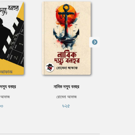
দস্যু বনহুর
নাবিক দস্যু বনহুর
বাসর রাতে
া আফাজ
রোমেনা আফাজ
রোমেনা
৩০
৳২৫
৳৩