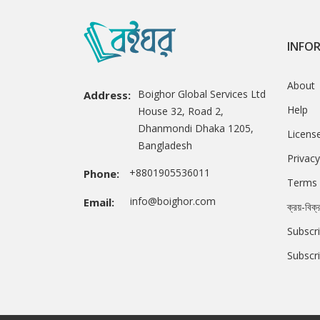
INFO
About
Boighor Global Services Ltd
Address:
Help
House 32, Road 2,
Dhanmondi Dhaka 1205,
Licens
Bangladesh
Privacy
+8801905536011
Phone:
Terms 
info@boighor.com
Email:
ক্রয়-বিক্
Subscri
Subscr