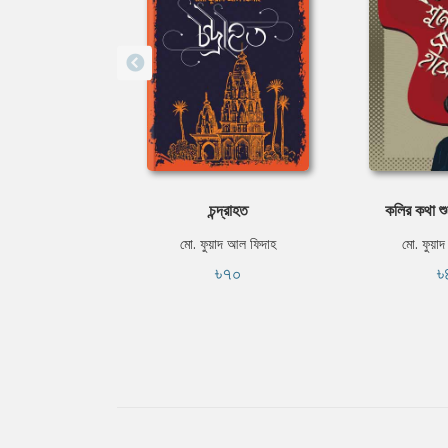
চন্দ্রাহত
কলির কথা শু
মো. ফুয়াদ আল ফিদাহ
মো. ফুয়া
৳৭০
৳