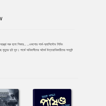
W
! শুরু হলো শিকার... ...ওকশোর পার্ক-অ্যাসিস্টেড লিভিং
যুর দুই দূত। পার্কে অধিবাসীদের অধৈর্য উত্তরাধিকারীদের সন্তুষ্ট