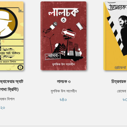
 অ্যাফেয়ার অ্যাট
লালচক ৩
চিত্রনায়ক 
াথা ক্রিস্টি)
মুশফিক উস সালেহীন
রোমেন
৳৪০
৳
হমান বিশাল
১২০