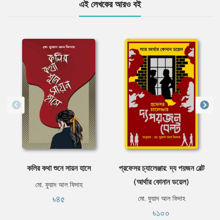
এই লেখকের আরও বই
কলির কথা শুনে সায়ন হাসে
প্রফেসর চ্যালেঞ্জার: দ্য পয়জন বেল্ট
(আর্থার কোনান ডয়েল)
মো. ফুয়াদ আল ফিদাহ
৳৪৫
মো. ফুয়াদ আল ফিদাহ
৳১০০