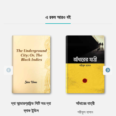
এ রকম আরও বই
দ্যা আন্ডারগ্রাউন্ড সিটি অর দ্যা
আঁধারের যাত্রী
ব্লাক ইন্ডিস
শরীফুল হাসান