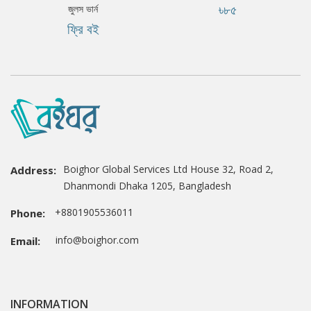
৳৮৫
জুলস ভার্ন
ফ্রি বই
Boighor Global Services Ltd House 32, Road 2,
Address:
Dhanmondi Dhaka 1205, Bangladesh
+8801905536011
Phone:
info@boighor.com
Email:
INFORMATION