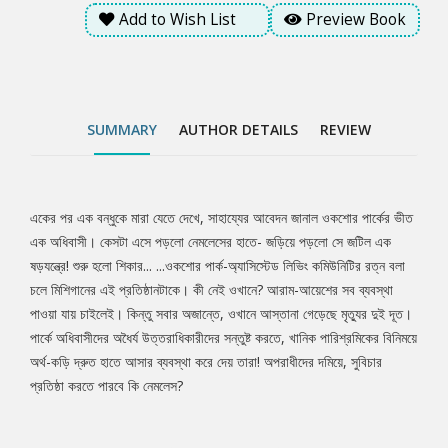
হাতে আসার ব্যবস্থা করে দেয় তারা! অপরাধীদের দমিয়ে, সুবিচার প্রতিষ্ঠা
Add to Wish List
Preview Book
করতে পারবে কি নেমলেস?
SUMMARY
AUTHOR DETAILS
REVIEW
একের পর এক বন্ধুকে মারা যেতে দেখে, সাহায্যের আবেদন জানাল ওকশোর পার্কের ভীত
Tab
এক অধিবাসী। কেসটা এসে পড়লো নেমলেসের হাতে- জড়িয়ে পড়লো সে জটিল এক
ষড়যন্ত্রে! শুরু হলো শিকার... ...ওকশোর পার্ক-অ্যাসিস্টেড লিভিং কমিউনিটির রত্ন বলা
Article
চলে মিশিগানের এই প্রতিষ্ঠানটাকে। কী নেই ওখানে? আরাম-আয়েশের সব ব্যবস্থা
পাওয়া যায় চাইলেই। কিন্তু সবার অজান্তে, ওখানে আস্তানা গেড়েছে মৃত্যুর দুই দূত।
পার্কে অধিবাসীদের অধৈর্য উত্তরাধিকারীদের সন্তুষ্ট করতে, খানিক পারিশ্রমিকের বিনিময়ে
অর্থ-কড়ি দ্রুত হাতে আসার ব্যবস্থা করে দেয় তারা! অপরাধীদের দমিয়ে, সুবিচার
প্রতিষ্ঠা করতে পারবে কি নেমলেস?