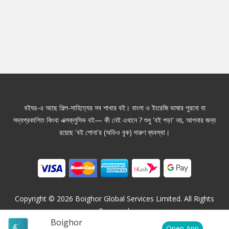
বইঘর-এ আছে শিল্প-সাহিত্যের সব শাখার বই। বাংলা ও ইংরেজি ভাষার পুরনো বা
সদ্যপ্রকাশিত কিংবা এক্সক্লুসিভ বই— কী নেই এখানে ? শুধু 'বই পড়া' নয়, আপনার জন্য
রয়েছে 'বই শোনা'র (অডিও বুক) দারুণ ব্যবস্থা।
Copyright ©
2026
Boighor Global Services Limited. All Rights
Reserved.
Boighor
Open App