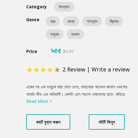
Category
উপন্যাস
Genre
হরর
রহস্য
সাসপেন্স
থ্রিলার
অনুবাদ
নভেলা
৳৫৫
Price
$0.99
★
★
★
★
★
2
Review
|
Write a review
Product
একের পর এক বন্ধুকে মারা যেতে দেখে, সাহায্যের আবেদন জানাল ওকশোর
Summery
পার্কের ভীত এক অধিবাসী। কেসটা এসে পড়লো নেমলেসের হাতে- জড়িয়ে
Read More >
পড়লো সে জটিল এক ষড়যন্ত্রে! শুরু হলো শিকার... ...ওকশোর পার্ক-অ্যাসিস্টেড
লিভিং কমিউনিটির রত্ন বলা চলে মিশিগানের এই প্রতিষ্ঠানটাকে। কী নেই
ওখানে? আরাম-আয়েশের সব ব্যবস্থা পাওয়া যায় চাইলেই। কিন্তু সবার
কার্টে যুক্ত করুন
বইটি কিনুন
অজান্তে, ওখানে আস্তানা গেড়েছে মৃত্যুর দুই দূত। পার্কে অধিবাসীদের অধৈর্য
উত্তরাধিকারীদের সন্তুষ্ট করতে, খানিক পারিশ্রমিকের বিনিময়ে অর্থ-কড়ি দ্রুত