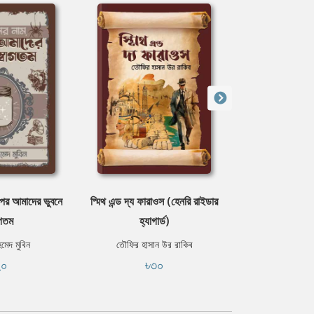
রপর আমাদের ভুবনে
স্মিথ এন্ড দ্য ফারাওস (হেনরি রাইডার
ক্যান
াগতম
হ্যাগার্ড)
ভলতেয
ফ্রি
মেদ মুবিন
তৌফির হাসান উর রাকিব
২০
৳৩০