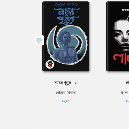
নাচের পুতুল - ৩
লা
রোমেনা আফাজ
মারুফ
৳৩০
৳