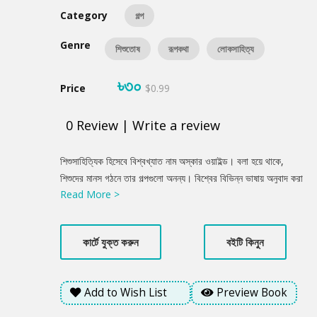
Category
গল্প
Genre
শিশুতোষ
রূপকথা
লোকসাহিত্য
৳৩০
Price
$0.99
0
Review
|
Write a review
Product
শিশুসাহিত্যিক হিসেবে বিশ্বখ্যাত নাম অস্কার ওয়াইল্ড। বলা হয়ে থাকে,
Summery
শিশুদের মানস গঠনে তার গল্পগুলো অনন্য। বিশ্বের বিভিন্ন ভাষায় অনুবাদ করা
Read More >
হয়েছে তার অসামান্য লেখাগুলোকে। বাংলাভাষায়ও রূপান্তর করেছেন বাংলা
ভাষার শিশু সাহিত্যের আরেক জনপ্রিয় লেখক আলী ইমাম। গল্পগুলোর মাঝে শুধু
শিশুরাই নয়, সব বয়েসী মানুষ তাদের জীবনের নানা উপাদান খুঁজে পাবেন।
কার্টে যুক্ত করুন
বইটি কিনুন
Add to Wish List
Preview Book