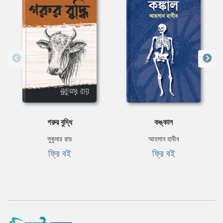
গরুর বুদ্ধি
কঙ্কাল
সুকুমার রায়
আহসান হাবীব
ফ্রি বই
ফ্রি বই