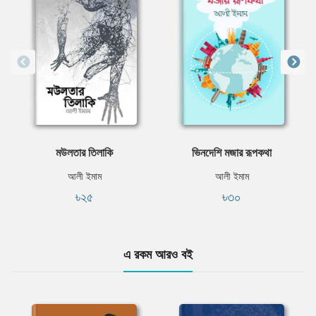
মউলতার তিলাকি
ভিনদেশি মজার রূপকথা
আলী ইমাম
আলী ইমাম
৳২৫
৳৩০
এ রকম আরও বই