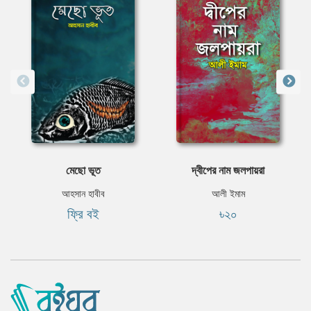
মেছো ভূত
দ্বীপের নাম জলপায়রা
আহসান হাবীব
আলী ইমাম
ফ্রি বই
৳২০