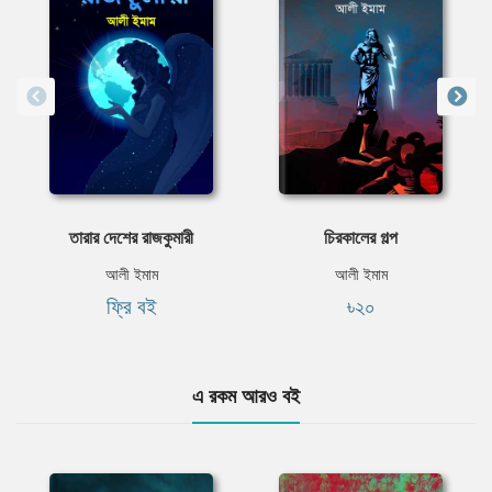
তারার দেশের রাজকুমারী
চিরকালের গল্প
আলী ইমাম
আলী ইমাম
ফ্রি বই
৳২০
এ রকম আরও বই