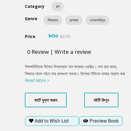
Category
গল্প
Genre
শিশুতোষ
রূপকথা
লোকসাহিত্য
৳৩০
Price
$0.99
0
Review
|
Write a review
Product
শিশুসাহিত্যিক হিসেবে বিশ্বখ্যাত নাম অস্কার ওয়াইল্ড। বলা হয়ে থাকে,
Summery
শিশুদের মানস গঠনে তার গল্পগুলো অনন্য। বিশ্বের বিভিন্ন ভাষায় অনুবাদ করা
Read More >
হয়েছে তার অসামান্য লেখাগুলোকে। বাংলাভাষায়ও রূপান্তর করেছেন বাংলা
ভাষার শিশু সাহিত্যের আরেক জনপ্রিয় লেখক আলী ইমাম। গল্পগুলোর মাঝে শুধু
শিশুরাই নয়, সব বয়েসী মানুষ তাদের জীবনের নানা উপাদান খুঁজে পাবেন।
কার্টে যুক্ত করুন
বইটি কিনুন
Add to Wish List
Preview Book