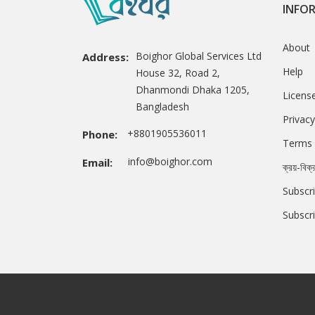
INFO
About
Boighor Global Services Ltd
Address:
Help
House 32, Road 2,
Dhanmondi Dhaka 1205,
Licens
Bangladesh
Privacy
+8801905536011
Phone:
Terms 
info@boighor.com
Email:
ক্রয়-বিক্
Subscri
Subscr