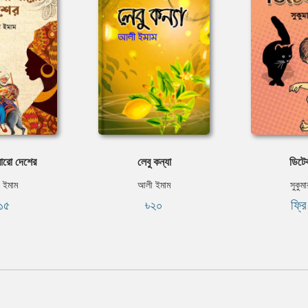
বারো দেশের
লেবু কন্যা
ডিটে
 ইমাম
আলী ইমাম
সুকুম
১৫
৳২০
ফ্র