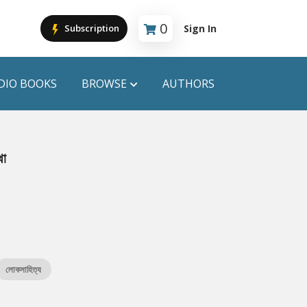
0
Sign In
Subscription
Cart is empty
DIO BOOKS
BROWSE
AUTHORS
PUBLICATIONS
থা
ANYAPROKASH
Anyadhara
ors
Aajob Prokash
Bibliophile
লোকসাহিত্য
Afsar Brothers