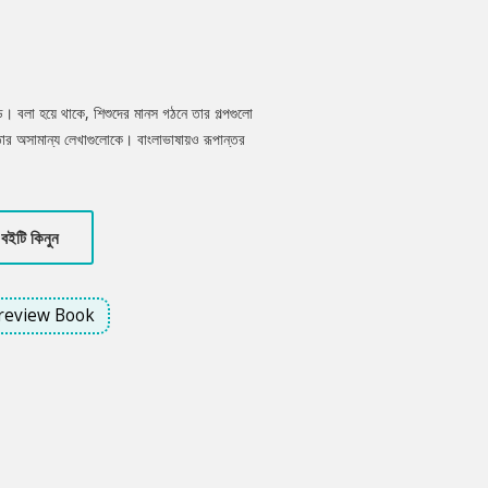
্ড। বলা হয়ে থাকে, শিশুদের মানস গঠনে তার গল্পগুলো
তার অসামান্য লেখাগুলোকে। বাংলাভাষায়ও রূপান্তর
 লেখক আলী ইমাম। গল্পগুলোর মাঝে শুধু শিশুরাই নয়,
াবেন।
বইটি কিনুন
review Book