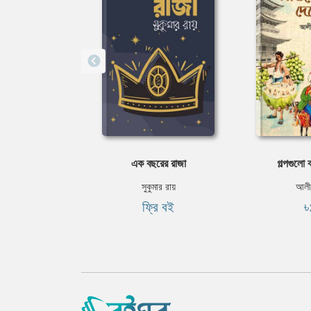
এক বছরের রাজা
গল্পগুলো 
সুকুমার রায়
আলী
ফ্রি বই
৳