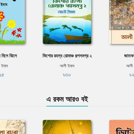
 বিলে ঝিলে
কিশোর রহস্য রোমাঞ্চ গল্পসমগ্র ২
জাতকক
 ইমাম
আলী ইমাম
আলী 
২৫
৳৩০
৳
এ রকম আরও বই