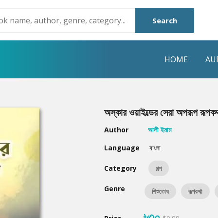
Search
HOME
AU
NRE
POPULAR AUTHORS
HIGHLIGHTS
অস্কার ওয়াইল্ডের সেরা অপরূপ রূপক
Humayun Ahmed
Hot & New
Author
আলী ইমাম
Mouri Morium
Featured Event
Language
বাংলা
Mohammad Nazim Uddin
Featured Auth
Category
গল্প
Shanjana Alam
Best Seller
Genre
শিশুতোষ
রূপকথা
Anisul Hoque
Editors Choice
৳৩০