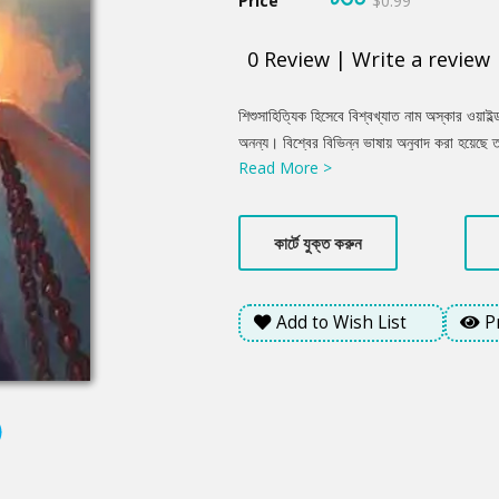
Price
$0.99
0
Review
|
Write a review
Product
শিশুসাহিত্যিক হিসেবে বিশ্বখ্যাত নাম অস্কার ওয়াইল
Summery
অনন্য। বিশ্বের বিভিন্ন ভাষায় অনুবাদ করা হয়েছে 
Read More >
করেছেন বাংলা ভাষার শিশু সাহিত্যের আরেক জনপ্রিয়
সব বয়েসী মানুষ তাদের জীবনের নানা উপাদান খুঁজে প
কার্টে যুক্ত করুন
Add to Wish List
P