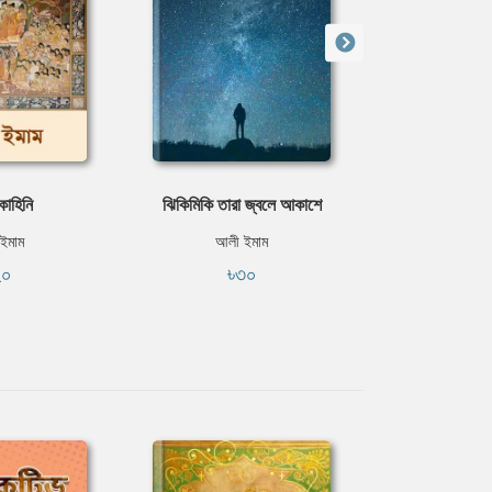
াহিনি
ঝিকিমিকি তারা জ্বলে আকাশে
অ্যাডভেঞ্চা
ইমাম
আলী ইমাম
আলী ই
২০
৳৩০
৳৫