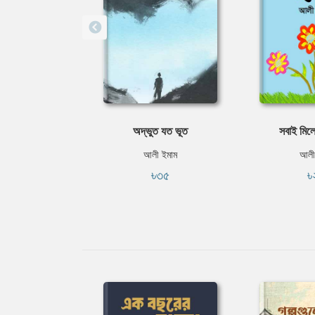
অদ্ভুত যত ভূত
সবাই মিলে
আলী ইমাম
আলী
৳৩৫
৳