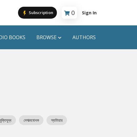
0
Sign In
Subscription
Cart is empty
DIO BOOKS
BROWSE
AUTHORS
PUBLICATIONS
ANYAPROKASH
Anyadhara
ors
Aajob Prokash
Bibliophile
মুক্তিযুদ্ধ
দেশাত্মবোধক
স্যাটায়ার
Afsar Brothers