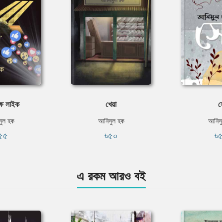
্ষ লাইক
খেয়া
স
ুল হক
আনিসুল হক
আনিস
৫৫
৳৫০
৳
এ রকম আরও বই