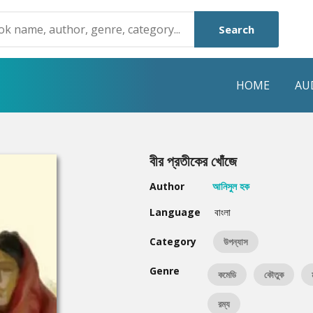
Search
HOME
AU
NRE
POPULAR AUTHORS
HIGHLIGHTS
বীর প্রতীকের খোঁজে
Humayun Ahmed
Hot & New
Author
আনিসুল হক
Mouri Morium
Featured Event
Language
বাংলা
Mohammad Nazim Uddin
Featured Auth
Category
উপন্যাস
Shanjana Alam
Best Seller
Genre
কমেডি
কৌতুক
Anisul Hoque
Editors Choice
রম্য