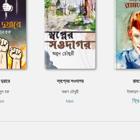
দুয়ারে
স্বপ্নের সওদাগর
রামখ
ুল হক
অরুণ চৌধুরী
ইমদাদুল
৬০
৳৬০
ফ্র