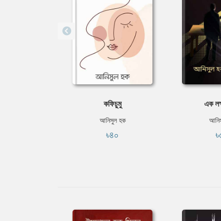
কফিচুমু
এক লক
আনিসুল হক
আনিস
৳৪০
৳