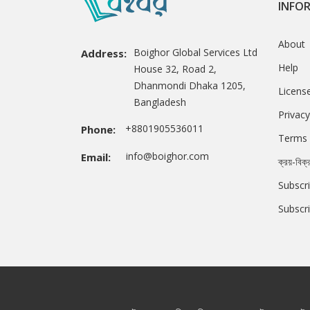
INFO
About
Boighor Global Services Ltd
Address:
Help
House 32, Road 2,
Dhanmondi Dhaka 1205,
Licens
Bangladesh
Privacy
+8801905536011
Phone:
Terms 
info@boighor.com
Email:
ক্রয়-বিক্
Subscri
Subscr