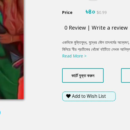
৳৪০
Price
$0.99
0
Review
|
Write a review
Product
একদিকে মুক্তিযুদ্ধ, যুদ্ধের মৌল তাৎপর্যের অন্বে
Summery
মিলিয়ে ‘বীর প্রতীকের খোঁজে’ বইটিতে লেখক আন
Read More >
প্রশ্ন, ‘হঠাৎ করেই নিভে আসে উৎসবের আলো, কিন
হয়তো এই প্রশ্নের উত্তর অবলোকন করতে পারবেন 
মোমেনা বা সাবিনাদের বুকের ভেতর থেকে উঠে আসা আ
কার্টে যুক্ত করুন
Add to Wish List