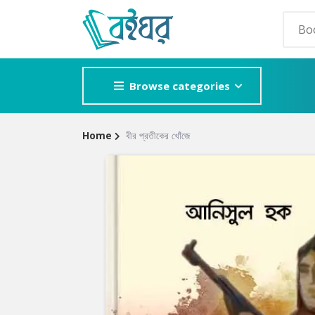
Browse categories
Home
বীর প্রতীকের খোঁজে
Site
POPULAR GE
Breadcrumb
Adventure
Mystery
Romance
Horror
Detective