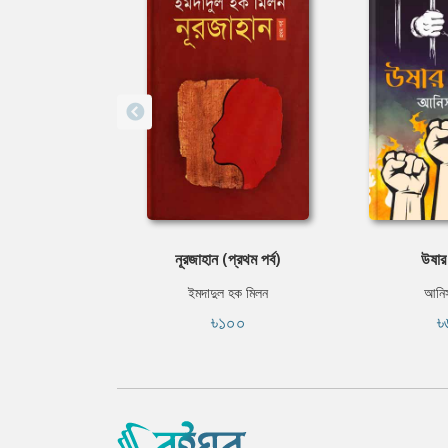
নূরজাহান (প্রথম পর্ব)
উষার 
ইমদাদুল হক মিলন
আনিস
৳১০০
৳