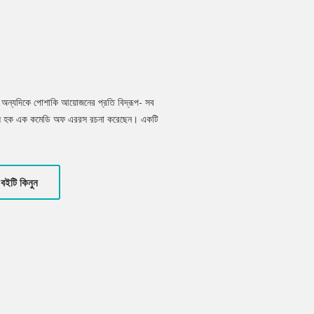
ষণ, অন্যদিকে পোশাকি আয়োজনের প্রতি বিদ্রূপ- সব
িসুল হক এক কমেডি অফ এররস রচনা করেছেন। একটি
্তু কেন?’- বইটি পড়ে পাঠক কোনো শব্দের আলোয়
না, হয়তো শুনতে পাবেন না একজন করিমন বেওয়া,
র্তচিৎকারের প্রতিধ্বনি।
বইটি কিনুন