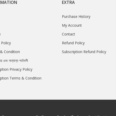
RMATION
EXTRA
Purchase History
My Account
e
Contact
 Policy
Refund Policy
& Condition
Subscription Refund Policy
রয় এবং অন্যান্য শর্তাবলী
ption Privacy Policy
iption Terms & Condition