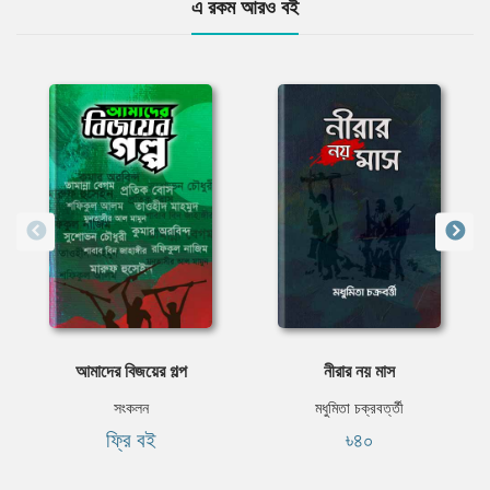
এ রকম আরও বই
আমাদের বিজয়ের গল্প
নীরার নয় মাস
সংকলন
মধুমিতা চক্রবর্ত্তী
ফ্রি বই
৳৪০