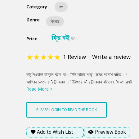
Category
গল্প
Genre
কিশোর
ফ্রি বই
Price
$0
★
★
★
★
★
1
Review
|
Write a review
Product
কাবুলিওয়ালা বাস্তব ঘটনা নয়। মিনি আমার বড়ো মেয়ের আদর্শে রচিত। ৭
Summery
আশ্বিন ১৩৩৮। [রবীন্দ্রনাথ । চিঠিপত্র ৯] রবীন্দ্রনাথ বলিলেন, ‘যা-তা গল্পই
Read More >
তো গল্প। আমার ভারি Soothing লাগে। ছোটো ছেলের সঙ্গে ছোটো মেয়ের
ঐখানে প্রভেদ। অভি [ভ্রাতুষ্পুত্রী] আমার পিছনে দাঁড়িয়ে সারাদিন ঐরকম
বকে যেত।’ আমি বলিলাম, ‘কাবুলিওয়ালার মিনির মতো?’ কবি বলিলেন, ‘বেলাটা
PLEASE LOGIN TO READ THE BOOK
[জ্যেষ্ঠা কন্যা] ঠিক অমনি ছিল, মিনির কথা প্রায় তার কথাই সব তুলে দিয়েছি।’
[সীতা দেবী । পুণ্যস্মৃতি]
Add to Wish List
Preview Book