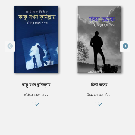
কাকু যখন কুমিল্লায়
চিতা রহস্য
ফরিদুর রেজা সাগর
ইমদাদুল হক মিলন
৳২০
৳২০