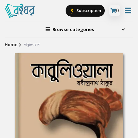
0
Subscription
Browse categories
Home
কাবুলিওয়ালা
Site
Breadcrumb