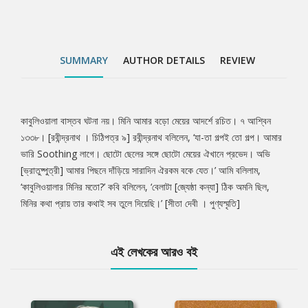
SUMMARY
AUTHOR DETAILS
REVIEW
কাবুলিওয়ালা বাস্তব ঘটনা নয়। মিনি আমার বড়ো মেয়ের আদর্শে রচিত। ৭ আশ্বিন
Tab
১৩৩৮। [রবীন্দ্রনাথ । চিঠিপত্র ৯] রবীন্দ্রনাথ বলিলেন, ‘যা-তা গল্পই তো গল্প। আমার
ভারি Soothing লাগে। ছোটো ছেলের সঙ্গে ছোটো মেয়ের ঐখানে প্রভেদ। অভি
Article
[ভ্রাতুষ্পুত্রী] আমার পিছনে দাঁড়িয়ে সারাদিন ঐরকম বকে যেত।’ আমি বলিলাম,
‘কাবুলিওয়ালার মিনির মতো?’ কবি বলিলেন, ‘বেলাটা [জ্যেষ্ঠা কন্যা] ঠিক অমনি ছিল,
মিনির কথা প্রায় তার কথাই সব তুলে দিয়েছি।’ [সীতা দেবী । পুণ্যস্মৃতি]
এই লেখকের আরও বই