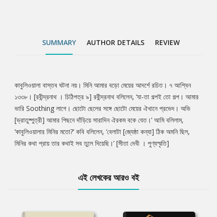
SUMMARY
AUTHOR DETAILS
REVIEW
কাবুলিওয়ালা বাস্তব ঘটনা নয়। মিনি আমার বড়ো মেয়ের আদর্শে রচিত। ৭ আশ্বিন
Tab
১৩৩৮। [রবীন্দ্রনাথ । চিঠিপত্র ৯] রবীন্দ্রনাথ বলিলেন, ‘যা-তা গল্পই তো গল্প। আমার
ভারি Soothing লাগে। ছোটো ছেলের সঙ্গে ছোটো মেয়ের ঐখানে প্রভেদ। অভি
Article
[ভ্রাতুষ্পুত্রী] আমার পিছনে দাঁড়িয়ে সারাদিন ঐরকম বকে যেত।’ আমি বলিলাম,
‘কাবুলিওয়ালার মিনির মতো?’ কবি বলিলেন, ‘বেলাটা [জ্যেষ্ঠা কন্যা] ঠিক অমনি ছিল,
মিনির কথা প্রায় তার কথাই সব তুলে দিয়েছি।’ [সীতা দেবী । পুণ্যস্মৃতি]
এই লেখকের আরও বই