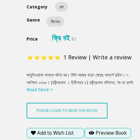
Category
গল্প
Genre
কিশোর
ফ্রি বই
Price
$0
★
★
★
★
★
1
Review
|
Write a review
Product
কাবুলিওয়ালা বাস্তব ঘটনা নয়। মিনি আমার বড়ো মেয়ের আদর্শে রচিত। ৭
Summery
আশ্বিন ১৩৩৮। [রবীন্দ্রনাথ । চিঠিপত্র ৯] রবীন্দ্রনাথ বলিলেন, ‘যা-তা গল্পই
Read More >
তো গল্প। আমার ভারি Soothing লাগে। ছোটো ছেলের সঙ্গে ছোটো মেয়ের
ঐখানে প্রভেদ। অভি [ভ্রাতুষ্পুত্রী] আমার পিছনে দাঁড়িয়ে সারাদিন ঐরকম
বকে যেত।’ আমি বলিলাম, ‘কাবুলিওয়ালার মিনির মতো?’ কবি বলিলেন, ‘বেলাটা
PLEASE LOGIN TO READ THE BOOK
[জ্যেষ্ঠা কন্যা] ঠিক অমনি ছিল, মিনির কথা প্রায় তার কথাই সব তুলে দিয়েছি।’
[সীতা দেবী । পুণ্যস্মৃতি]
Add to Wish List
Preview Book