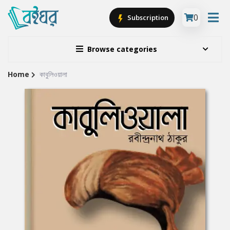
0
Subscription
Browse categories
Home
কাবুলিওয়ালা
Site
Breadcrumb