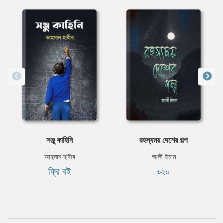
সঞ্জু কাহিনি
রহস্যময় দেশের গল্প
আহসান হাবীব
আলী ইমাম
ফ্রি বই
৳২০