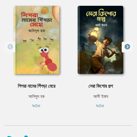
শিপরা নামের পিঁপড়া মেয়ে
সেরা কিশাের গল্প
আনিসুল হক
আলী ইমাম
৳৩০
৳৩০