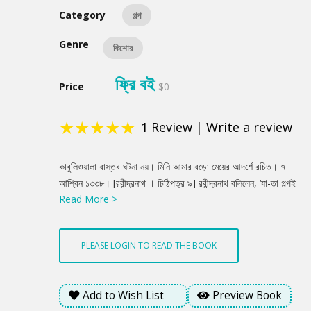
Category
গল্প
Genre
কিশোর
ফ্রি বই
Price
$0
★
★
★
★
★
1
Review
|
Write a review
Product
কাবুলিওয়ালা বাস্তব ঘটনা নয়। মিনি আমার বড়ো মেয়ের আদর্শে রচিত। ৭
Summery
আশ্বিন ১৩৩৮। [রবীন্দ্রনাথ । চিঠিপত্র ৯] রবীন্দ্রনাথ বলিলেন, ‘যা-তা গল্পই
Read More >
তো গল্প। আমার ভারি Soothing লাগে। ছোটো ছেলের সঙ্গে ছোটো মেয়ের
ঐখানে প্রভেদ। অভি [ভ্রাতুষ্পুত্রী] আমার পিছনে দাঁড়িয়ে সারাদিন ঐরকম
বকে যেত।’ আমি বলিলাম, ‘কাবুলিওয়ালার মিনির মতো?’ কবি বলিলেন, ‘বেলাটা
PLEASE LOGIN TO READ THE BOOK
[জ্যেষ্ঠা কন্যা] ঠিক অমনি ছিল, মিনির কথা প্রায় তার কথাই সব তুলে দিয়েছি।’
[সীতা দেবী । পুণ্যস্মৃতি]
Add to Wish List
Preview Book