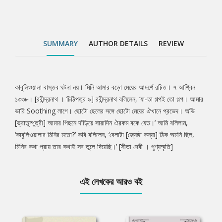
SUMMARY
AUTHOR DETAILS
REVIEW
কাবুলিওয়ালা বাস্তব ঘটনা নয়। মিনি আমার বড়ো মেয়ের আদর্শে রচিত। ৭ আশ্বিন
Tab
১৩৩৮। [রবীন্দ্রনাথ । চিঠিপত্র ৯] রবীন্দ্রনাথ বলিলেন, ‘যা-তা গল্পই তো গল্প। আমার
ভারি Soothing লাগে। ছোটো ছেলের সঙ্গে ছোটো মেয়ের ঐখানে প্রভেদ। অভি
Article
[ভ্রাতুষ্পুত্রী] আমার পিছনে দাঁড়িয়ে সারাদিন ঐরকম বকে যেত।’ আমি বলিলাম,
‘কাবুলিওয়ালার মিনির মতো?’ কবি বলিলেন, ‘বেলাটা [জ্যেষ্ঠা কন্যা] ঠিক অমনি ছিল,
মিনির কথা প্রায় তার কথাই সব তুলে দিয়েছি।’ [সীতা দেবী । পুণ্যস্মৃতি]
এই লেখকের আরও বই