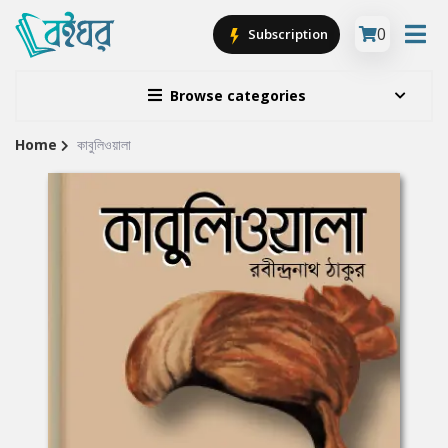
0
Subscription
Browse categories
Home
কাবুলিওয়ালা
Site
Breadcrumb