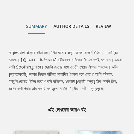
SUMMARY
AUTHOR DETAILS
REVIEW
কাবুলিওয়ালা বাস্তব ঘটনা নয়। মিনি আমার বড়ো মেয়ের আদর্শে রচিত। ৭ আশ্বিন
Tab
১৩৩৮। [রবীন্দ্রনাথ । চিঠিপত্র ৯] রবীন্দ্রনাথ বলিলেন, ‘যা-তা গল্পই তো গল্প। আমার
ভারি Soothing লাগে। ছোটো ছেলের সঙ্গে ছোটো মেয়ের ঐখানে প্রভেদ। অভি
Article
[ভ্রাতুষ্পুত্রী] আমার পিছনে দাঁড়িয়ে সারাদিন ঐরকম বকে যেত।’ আমি বলিলাম,
‘কাবুলিওয়ালার মিনির মতো?’ কবি বলিলেন, ‘বেলাটা [জ্যেষ্ঠা কন্যা] ঠিক অমনি ছিল,
মিনির কথা প্রায় তার কথাই সব তুলে দিয়েছি।’ [সীতা দেবী । পুণ্যস্মৃতি]
এই লেখকের আরও বই