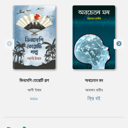
ভিনদেশি তেরােটি গল্প
অবচেতন মন
আলী ইমাম
আহসান হাবীব
৳৩০
ফ্রি বই