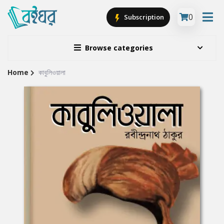
0
Subscription
Browse categories
Home
কাবুলিওয়ালা
Site
Breadcrumb