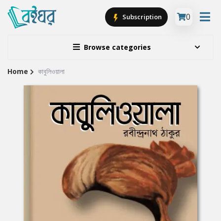
0
Subscription
Browse categories
Home
কাবুলিওয়ালা
Site
Breadcrumb