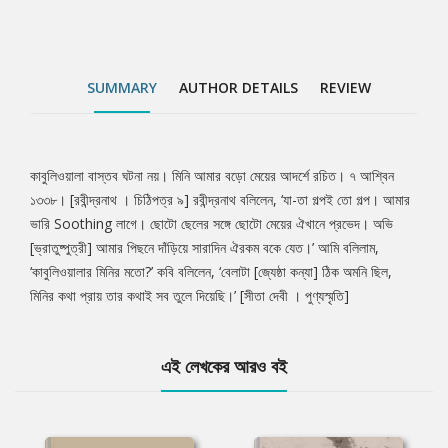
SUMMARY
AUTHOR DETAILS
REVIEW
কাবুলিওয়ালা বাস্তব ঘটনা নয়। মিনি আমার বড়ো মেয়ের আদর্শে রচিত। ৭ আশ্বিন
Tab
১৩৩৮। [রবীন্দ্রনাথ । চিঠিপত্র ৯] রবীন্দ্রনাথ বলিলেন, ‘যা-তা গল্পই তো গল্প। আমার
ভারি Soothing লাগে। ছোটো ছেলের সঙ্গে ছোটো মেয়ের ঐখানে প্রভেদ। অভি
Article
[ভ্রাতুষ্পুত্রী] আমার পিছনে দাঁড়িয়ে সারাদিন ঐরকম বকে যেত।’ আমি বলিলাম,
‘কাবুলিওয়ালার মিনির মতো?’ কবি বলিলেন, ‘বেলাটা [জ্যেষ্ঠা কন্যা] ঠিক অমনি ছিল,
মিনির কথা প্রায় তার কথাই সব তুলে দিয়েছি।’ [সীতা দেবী । পুণ্যস্মৃতি]
এই লেখকের আরও বই