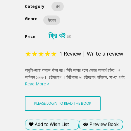
Category
গল্প
Genre
কিশোর
ফ্রি বই
Price
$0
★
★
★
★
★
1
Review
|
Write a review
Product
কাবুলিওয়ালা বাস্তব ঘটনা নয়। মিনি আমার বড়ো মেয়ের আদর্শে রচিত। ৭
Summery
আশ্বিন ১৩৩৮। [রবীন্দ্রনাথ । চিঠিপত্র ৯] রবীন্দ্রনাথ বলিলেন, ‘যা-তা গল্পই
Read More >
তো গল্প। আমার ভারি Soothing লাগে। ছোটো ছেলের সঙ্গে ছোটো মেয়ের
ঐখানে প্রভেদ। অভি [ভ্রাতুষ্পুত্রী] আমার পিছনে দাঁড়িয়ে সারাদিন ঐরকম
বকে যেত।’ আমি বলিলাম, ‘কাবুলিওয়ালার মিনির মতো?’ কবি বলিলেন, ‘বেলাটা
PLEASE LOGIN TO READ THE BOOK
[জ্যেষ্ঠা কন্যা] ঠিক অমনি ছিল, মিনির কথা প্রায় তার কথাই সব তুলে দিয়েছি।’
[সীতা দেবী । পুণ্যস্মৃতি]
Add to Wish List
Preview Book