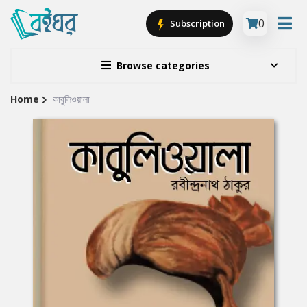
0
Subscription
Browse categories
Home
কাবুলিওয়ালা
Site
Breadcrumb