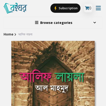
0
Subscription
Browse categories
Home
আলিফ লায়লা
Site
Breadcrumb