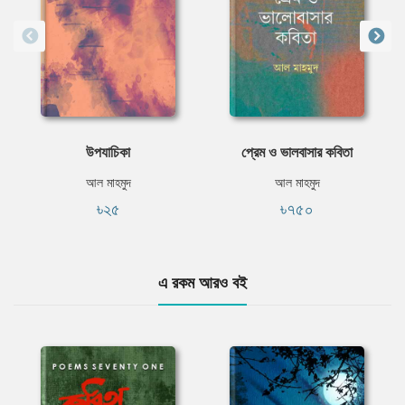
উপযাচিকা
প্রেম ও ভালবাসার কবিতা
আল মাহমুদ
আল মাহমুদ
৳২৫
৳৭৫০
এ রকম আরও বই