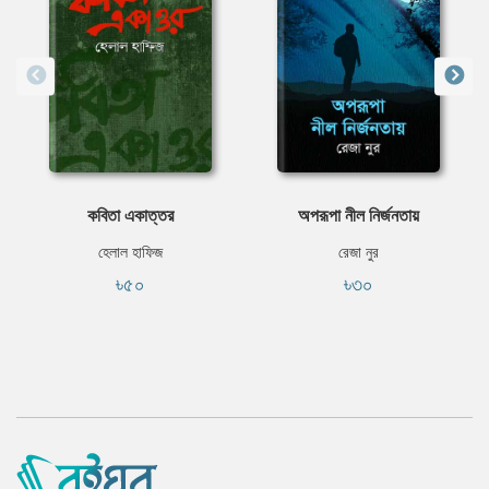
কবিতা একাত্তর
অপরূপা নীল নির্জনতায়
হেলাল হাফিজ
রেজা নুর
৳৫০
৳৩০