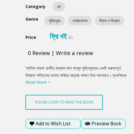
Category
গল্প
Genre
মুক্তিযুদ্ধ
দেশাত্মবোধক
বিপ্লব ও বিদ্রোহ
ফ্রি বই
Price
$0
0
Review
|
Write a review
Product
‘আলিফ লায়লা’ গল্পটির মাধ্যমে আল মাহমুদ মুক্তিযুদ্ধের একটি গুরুত্বপূর্ণ
Summery
বিষয়কে সাহিত্যের ডালায় সাজিয়ে মানুষের সামনে নিয়ে আসেছেন। যুদ্ধশিশুকে
Read More >
কেন্দ্র করে গড়ে ওঠা গল্পটিতে মুক্তিযুদ্ধ পরবর্তী সময়কে সুনিপুনভাবে ফুটিয়ে
তুলেছেন আল মাহমুদ।
PLEASE LOGIN TO READ THE BOOK
Add to Wish List
Preview Book