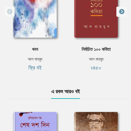
খনন
নির্বাচিত ১০০ কবিতা
আল মাহমুদ
আল মাহমুদ
ফ্রি বই
৳৪৫০
এ রকম আরও বই