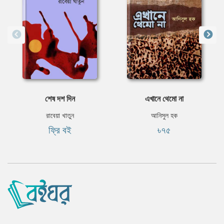
শেষ দশ দিন
এখানে থেমো না
রাবেয়া খাতুন
আনিসুল হক
ফ্রি বই
৳৭৫