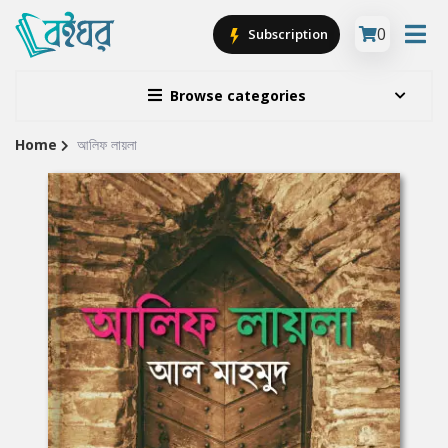
0
Subscription
Browse categories
Home
আলিফ লায়লা
Site
Breadcrumb