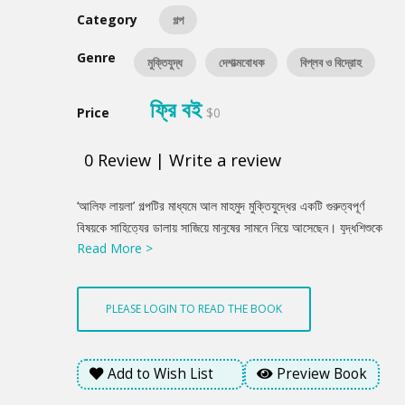
Category
গল্প
Genre
মুক্তিযুদ্ধ
দেশাত্মবোধক
বিপ্লব ও বিদ্রোহ
ফ্রি বই
Price
$0
0
Review
|
Write a review
Product
‘আলিফ লায়লা’ গল্পটির মাধ্যমে আল মাহমুদ মুক্তিযুদ্ধের একটি গুরুত্বপূর্ণ
Summery
বিষয়কে সাহিত্যের ডালায় সাজিয়ে মানুষের সামনে নিয়ে আসেছেন। যুদ্ধশিশুকে
Read More >
কেন্দ্র করে গড়ে ওঠা গল্পটিতে মুক্তিযুদ্ধ পরবর্তী সময়কে সুনিপুনভাবে ফুটিয়ে
তুলেছেন আল মাহমুদ।
PLEASE LOGIN TO READ THE BOOK
Add to Wish List
Preview Book