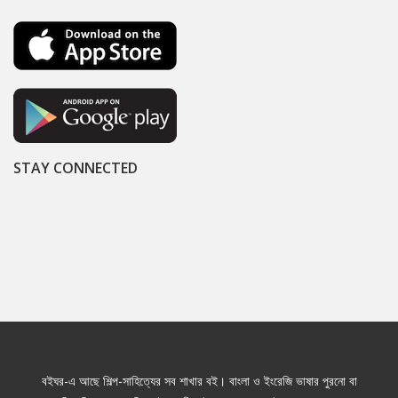
STAY CONNECTED
বইঘর-এ আছে শিল্প-সাহিত্যের সব শাখার বই। বাংলা ও ইংরেজি ভাষার পুরনো বা