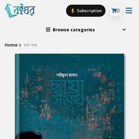
0
Subscription
Browse categories
Home
ছায়া সময়
Site
Breadcrumb