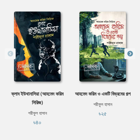
ক্লাব ইউথানাসিয়া (আহমেদ করিম
আহমেদ করিম ও একটি বিভ্রমের গল্প
সিরিজ)
শরীফুল হাসান
৳২৫
শরীফুল হাসান
৳৪০