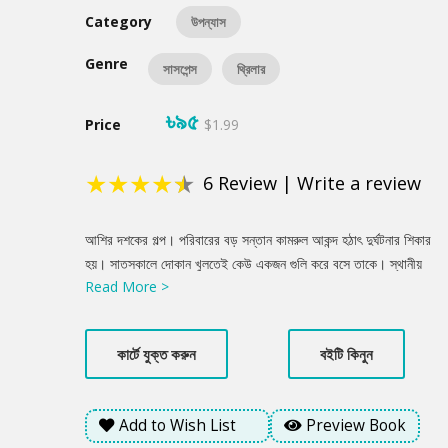
Category
উপন্যাস
Genre
সাসপেন্স
থ্রিলার
৳৯৫
Price
$1.99
★
★
★
★
★
6
Review
|
Write a review
Product
আশির দশকের গল্প। পরিবারের বড় সন্তান কামরুল আকন্দ হঠাৎ দুর্ঘটনার শিকার
Summery
হয়। সাতসকালে দোকান খুলতেই কেউ একজন গুলি করে বসে তাকে। স্থানীয়
Read More >
থানার ওসি আমিন উদ্দিন লেগে পড়েন তদন্তে। কিন্তু কে আছে এর পেছনে?
আকন্দ পরিবারের কেউ নাকি বাইরের কোনো মানুষ? পরিবারের প্রধান করিম
আকন্দ নিজেও বসে নেই। গল্পে আরও আছে অনন্যা, সে কাউকে ভালোবাসে।
কার্টে যুক্ত করুন
বইটি কিনুন
আছে অর্ণব- উদাসীন এক যুবক। সেও ভালোবাসে কাউকে। আছে শেকড়ের
টানে বারবার ফিরে আসা তপন। ইউসুফ জালাল আকন্দ পরিবারের মেয়ে-জামাই।
ক্ষমতা আর টাকার জন্য সে কত দূর যাবে? ফেলে আসা অদ্ভুত আর আর্শ্চয সেই
Add to Wish List
Preview Book
ছায়া সময়ের গল্প নিয়ে শরীফুল হাসানের উপন্যাস ‘ছায়া সময়’।