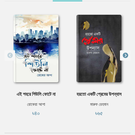
এই শহরে শিউলি ফোটে না
হয়তো একটি প্রেমের উপন্যাস
রোকেয়া আশা
মারুফ রেহমান
৳৪০
৳৬৫