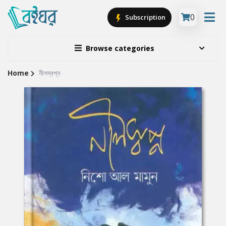
0
Subscription
Browse categories
Home
নীলস্বপ্ন
Site
Breadcrumb