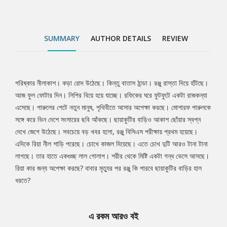
SUMMARY
AUTHOR DETAILS
REVIEW
পরিষ্কার নীলাকাশ। কড়া রোদ উঠেছে। কিন্তু বাতাস ঠান্ডা। রঞ্জু রাস্তা দিয়ে হাঁটছে।
Tab
আজ ফুল ফোটার দিন। লিপির বিয়ে হয়ে যাচ্ছে। রফিকের ঘরে ফুটফুটে একটা রাজকন্যা
এসেছে। পারুলের পেটে নতুন মানুষ, পৃথিবীতে আসার অপেক্ষা করছে। মোশারফ পারুলকে
Article
সঙ্গে করে ভিন দেশে সংসারের ছবি আঁকছে। ছায়াকুটির বাড়িও আকাশ ছোঁয়ার স্বপ্ন
দেখে জেগে উঠেছে। সবচেয়ে বড় খবর হলো, রঞ্জু বিসিএস পরীক্ষায় প্রথম হয়েছে।
এদিকে রিয়া নীল শাড়ি পরেছে। চোখে কাজল দিয়েছে। এতে চোখ দুটি আরও টানা টানা
লাগছে। তার হাতে একগুচ্ছ লাল গোলাপ। শরীর থেকে মিষ্টি একটা গন্ধ ভেসে আসছে।
রিয়া কার জন্য অপেক্ষা করছে? বাবার মৃত্যুর পর রঞ্জু কি পারবে ছায়াকুটির বাড়ির হাল
ধরতে?
এ রকম আরও বই