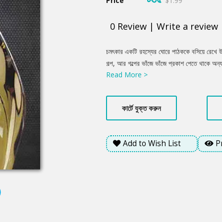
Price
$1.99
0
Review
|
Write a review
Product
চমৎকার একটি রহস্যের ঘোরে পাঠককে বসিয়ে রেখে উপ
Summery
গল্প, আর গল্পের ভাঁজে ভাঁজে প্রকাশ পেতে থাকে অ
Read More >
দক্ষতার পরিচয় দিয়েছেন, বুদ্ধিদীপ্ত হাস্যরসের দেখ
উপন্যাস। পাঠকের মনোযোগ ধরে রেখেছেন পুরো উপ
কার্টে যুক্ত করুন
Add to Wish List
P