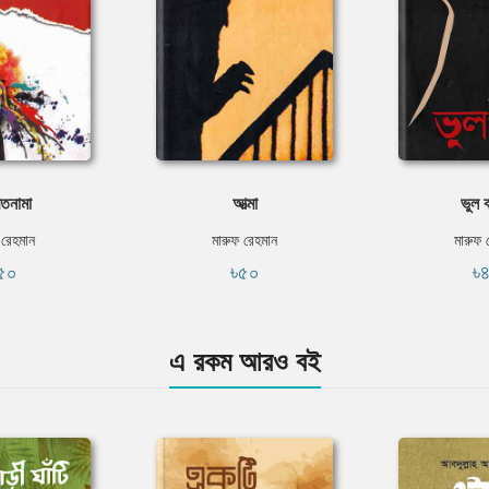
বতনামা
আত্মা
ভুল বা
 রেহমান
মারুফ রেহমান
মারুফ 
৫০
৳৫০
৳
এ রকম আরও বই