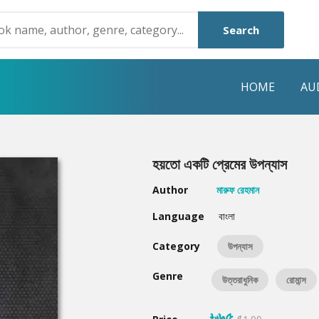
Search
HOME
AU
NRE
POPULAR AUTHORS
HIGHLIGHTS
হয়তো একটি প্রেমের উপন্যাস
Humayun Ahmed
Hot & New
Author
মারুফ রেহমান
Mouri Morium
Featured Event
Language
বাংলা
Mohammad Nazim Uddin
Featured Auth
Category
উপন্যাস
Shanjana Alam
Best Seller
Genre
উত্তরাধুনিক
রোমান্স
Anisul Hoque
Editors Choice
৳৬৫