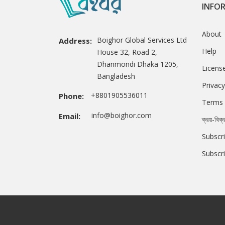
INFO
About
Boighor Global Services Ltd
Address:
Help
House 32, Road 2,
Dhanmondi Dhaka 1205,
Licens
Bangladesh
Privacy
+8801905536011
Phone:
Terms 
info@boighor.com
Email:
ক্রয়-বিক্
Subscri
Subscr