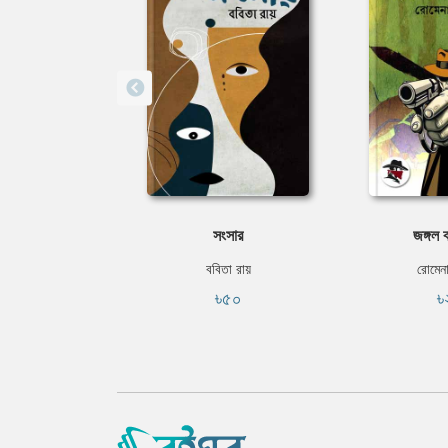
সংসার
জঙ্গল ব
ববিতা রায়
রোমেন
৳৫০
৳