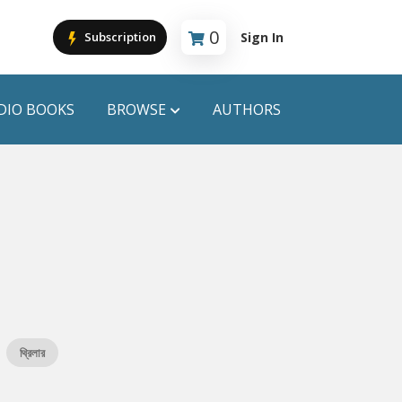
0
Sign In
Subscription
Cart is empty
DIO BOOKS
BROWSE
AUTHORS
PUBLICATIONS
ANYAPROKASH
Anyadhara
ors
Aajob Prokash
Bibliophile
থ্রিলার
Afsar Brothers