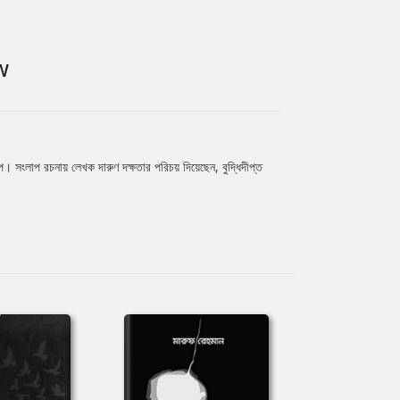
W
। সংলাপ রচনায় লেখক দারুণ দক্ষতার পরিচয় দিয়েছেন, বুদ্ধিদীপ্ত