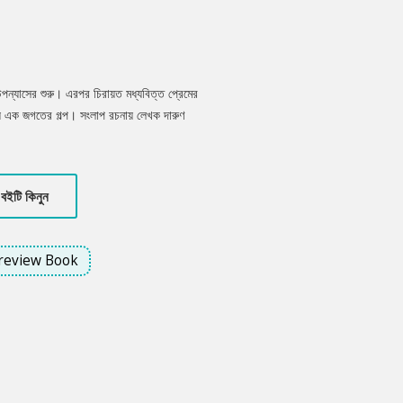
ন্যাসের শুরু। এরপর চিরায়ত মধ্যবিত্ত প্রেমের
ন্য এক জগতের গল্প। সংলাপ রচনায় লেখক দারুণ
া মিলেছে পুরো উপন্যাসজুড়ে। সুখপাঠ্য একটি
ন্যাস জুড়েই।
বইটি কিনুন
review Book