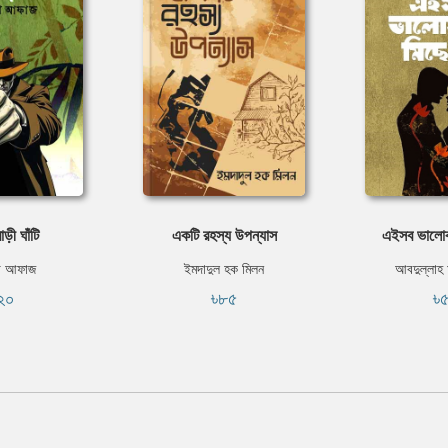
াড়ী ঘাঁটি
একটি রহস্য উপন্যাস
এইসব ভালোব
া আফাজ
ইমদাদুল হক মিলন
আবদুল্লাহ
২০
৳৮৫
৳