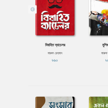
বিবাহিত ব্যাচেলর
মুশি
মারুফ রেহমান
মারুফ
৳৬০
৳