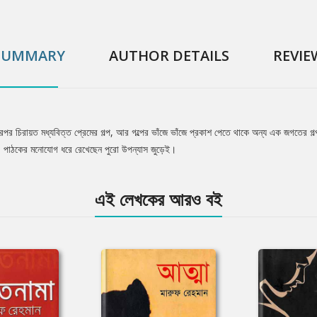
SUMMARY
AUTHOR DETAILS
REVIE
 চিরায়ত মধ্যবিত্ত প্রেমের গল্প, আর গল্পের ভাঁজে ভাঁজে প্রকাশ পেতে থাকে অন্য এক জগতের গল্প
স। পাঠকের মনোযোগ ধরে রেখেছেন পুরো উপন্যাস জুড়েই।
এই লেখকের আরও বই