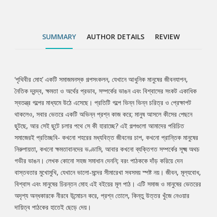
মূল্যবোধ, বিশ্বাস এবং মানুষের চিরন্তন মোহ এই বইয়ের মূল পাঠ। এটি সমাজ
ও মানুষের ভেতরের অদৃশ্য অন্ধকারকে নীরবে উন্মোচন করে, প্রশ্ন তোলে,
কিন্তু উত্তর খুঁজে নেওয়ার দায়িত্ব পাঠকের হাতেই ছেড়ে দেয়।
SUMMARY
AUTHOR DETAILS
REVIEW
‘পৃথিবীর মোহ’ একটি সমাজমনস্ক গল্পসংকলন, যেখানে আধুনিক মানুষের জীবনযাপন,
Tab
নৈতিক দ্বন্দ্ব, ক্ষমতা ও অর্থের প্রভাব, সম্পর্কের ভাঙন এবং বিশ্বাসের সংকট একাধিক
স্বতন্ত্র গল্পের মাধ্যমে উঠে এসেছে। প্রতিটি গল্পে ভিন্ন ভিন্ন চরিত্র ও প্রেক্ষাপট
Article
থাকলেও, সবার ভেতরে একটি অভিন্ন প্রশ্ন কাজ করে; মানুষ আসলে কীসের পেছনে
ছুটছে, আর সেই ছুটে চলার পথে সে কী হারাচ্ছে? এই গল্পগুলো আমাদের পরিচিত
সমাজেরই প্রতিচ্ছবি- কখনো শহরের মধ্যবিত্ত জীবনের চাপ, কখনো প্রান্তিক মানুষের
নিরুপায়তা, কখনো ক্ষমতাবানদের ভণ্ডামি, আবার কখনো ব্যক্তিগত সম্পর্কের সূক্ষ্ম অথচ
গভীর ভাঙন। লেখক কোনো সহজ সমাধান দেননি; বরং পাঠককে দাঁড় করিয়ে দেন
বাস্তবতার মুখোমুখি, যেখানে ভালো-মন্দের সীমারেখা সবসময় স্পষ্ট নয়। জীবন, মূল্যবোধ,
বিশ্বাস এবং মানুষের চিরন্তন মোহ এই বইয়ের মূল পাঠ। এটি সমাজ ও মানুষের ভেতরের
অদৃশ্য অন্ধকারকে নীরবে উন্মোচন করে, প্রশ্ন তোলে, কিন্তু উত্তর খুঁজে নেওয়ার
দায়িত্ব পাঠকের হাতেই ছেড়ে দেয়।