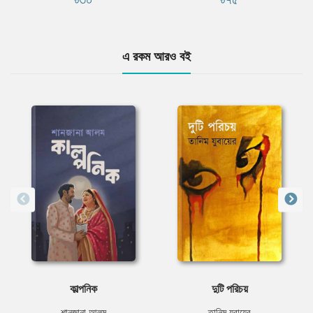
এ রকম আরও বই
কাল্পনিক
দুটি পরিচয়
শানজানা আলম
তানিম যুবায়ের