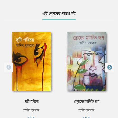
এই লেখকের আরও বই
দুটি পরিচয়
দ্রোহের মার্জিত রূপ
তানিম যুবায়ের
তানিম যুবায়ের
৳৩০
৳৭৫