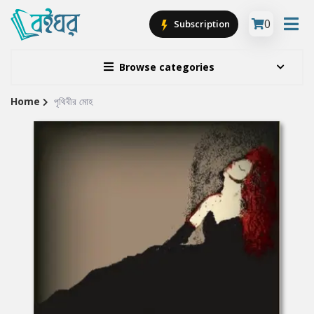
0
Subscription
Browse categories
Home
পৃথিবীর মোহ
Site
Breadcrumb