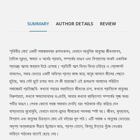
মূল্যবোধ, বিশ্বাস এবং মানুষের চিরন্তন মোহ এই বইয়ের মূল পাঠ। এটি সমাজ
ও মানুষের ভেতরের অদৃশ্য অন্ধকারকে নীরবে উন্মোচন করে, প্রশ্ন তোলে,
কিন্তু উত্তর খুঁজে নেওয়ার দায়িত্ব পাঠকের হাতেই ছেড়ে দেয়।
SUMMARY
AUTHOR DETAILS
REVIEW
‘পৃথিবীর মোহ’ একটি সমাজমনস্ক গল্পসংকলন, যেখানে আধুনিক মানুষের জীবনযাপন,
Tab
নৈতিক দ্বন্দ্ব, ক্ষমতা ও অর্থের প্রভাব, সম্পর্কের ভাঙন এবং বিশ্বাসের সংকট একাধিক
স্বতন্ত্র গল্পের মাধ্যমে উঠে এসেছে। প্রতিটি গল্পে ভিন্ন ভিন্ন চরিত্র ও প্রেক্ষাপট
Article
থাকলেও, সবার ভেতরে একটি অভিন্ন প্রশ্ন কাজ করে; মানুষ আসলে কীসের পেছনে
ছুটছে, আর সেই ছুটে চলার পথে সে কী হারাচ্ছে? এই গল্পগুলো আমাদের পরিচিত
সমাজেরই প্রতিচ্ছবি- কখনো শহরের মধ্যবিত্ত জীবনের চাপ, কখনো প্রান্তিক মানুষের
নিরুপায়তা, কখনো ক্ষমতাবানদের ভণ্ডামি, আবার কখনো ব্যক্তিগত সম্পর্কের সূক্ষ্ম অথচ
গভীর ভাঙন। লেখক কোনো সহজ সমাধান দেননি; বরং পাঠককে দাঁড় করিয়ে দেন
বাস্তবতার মুখোমুখি, যেখানে ভালো-মন্দের সীমারেখা সবসময় স্পষ্ট নয়। জীবন, মূল্যবোধ,
বিশ্বাস এবং মানুষের চিরন্তন মোহ এই বইয়ের মূল পাঠ। এটি সমাজ ও মানুষের ভেতরের
অদৃশ্য অন্ধকারকে নীরবে উন্মোচন করে, প্রশ্ন তোলে, কিন্তু উত্তর খুঁজে নেওয়ার
দায়িত্ব পাঠকের হাতেই ছেড়ে দেয়।