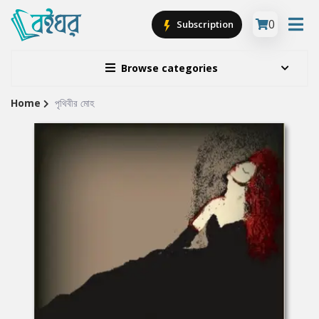
0
Subscription
Browse categories
Home
পৃথিবীর মোহ
Site
Breadcrumb