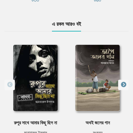
এ রকম আরও বই
রুপুর সাথে আমার কিছু ছিল না
অথই জলের গান
মনোয়ারুল ইসলাম
সংকলন