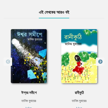
এই লেখকের আরও বই
ঈশ্বর সমীপে
রানীকুঠি
তানিম যুবায়ের
তানিম যুবায়ের
৳৩০
৳৬০