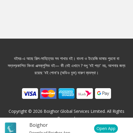
বইঘর-এ আছে শিল্প-সাহিত্যের সব শাখার বই। বাংলা ও ইংরেজি ভাষার পুরনো বা
সদ্যপ্রকাশিত কিংবা এক্সক্লুসিভ বই— কী নেই এখানে ? শুধু 'বই পড়া' নয়, আপনার জন্য
রয়েছে 'বই শোনা'র (অডিও বুক) দারুণ ব্যবস্থা।
Copyright ©
2026
Boighor Global Services Limited. All Rights
Reserved.
Boighor
Open App
Download Boighor App