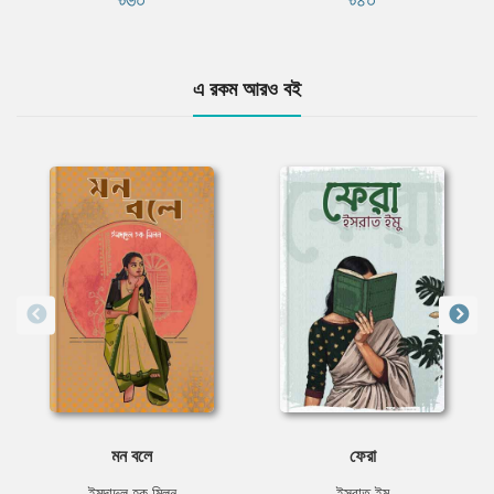
এ রকম আরও বই
মন বলে
ফেরা
ইমদাদুল হক মিলন
ইসরাত ইমু