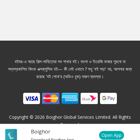
বইঘর-এ আছে শিল্প-সাহিত্যের সব শাখার বই। বাংলা ও ইংরেজি ভাষার পুরনো বা
সদ্যপ্রকাশিত কিংবা এক্সক্লুসিভ বই— কী নেই এখানে ? শুধু 'বই পড়া' নয়, আপনার জন্য
রয়েছে 'বই শোনা'র (অডিও বুক) দারুণ ব্যবস্থা।
Copyright ©
2026
Boighor Global Services Limited. All Rights
Reserved.
Boighor
Open App
Download Boighor App