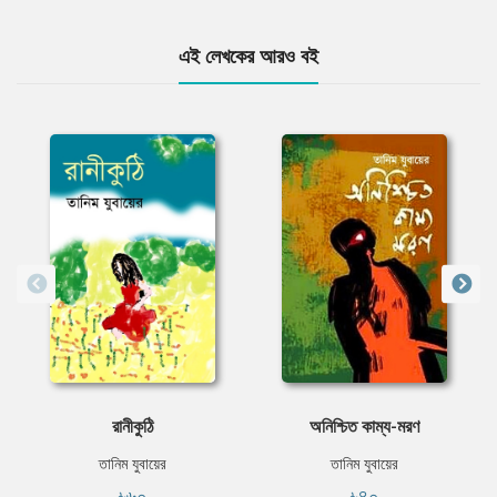
এই লেখকের আরও বই
রানীকুঠি
অনিশ্চিত কাম্য-মরণ
তানিম যুবায়ের
তানিম যুবায়ের
৳৬০
৳৪০