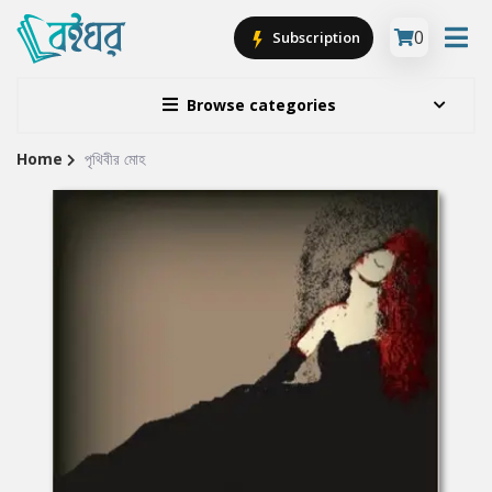
0
Subscription
Browse categories
Home
পৃথিবীর মোহ
Site
Breadcrumb