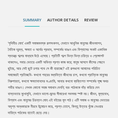
মূল্যবোধ, বিশ্বাস এবং মানুষের চিরন্তন মোহ এই বইয়ের মূল পাঠ। এটি সমাজ
ও মানুষের ভেতরের অদৃশ্য অন্ধকারকে নীরবে উন্মোচন করে, প্রশ্ন তোলে,
কিন্তু উত্তর খুঁজে নেওয়ার দায়িত্ব পাঠকের হাতেই ছেড়ে দেয়।
SUMMARY
AUTHOR DETAILS
REVIEW
‘পৃথিবীর মোহ’ একটি সমাজমনস্ক গল্পসংকলন, যেখানে আধুনিক মানুষের জীবনযাপন,
Tab
নৈতিক দ্বন্দ্ব, ক্ষমতা ও অর্থের প্রভাব, সম্পর্কের ভাঙন এবং বিশ্বাসের সংকট একাধিক
স্বতন্ত্র গল্পের মাধ্যমে উঠে এসেছে। প্রতিটি গল্পে ভিন্ন ভিন্ন চরিত্র ও প্রেক্ষাপট
Article
থাকলেও, সবার ভেতরে একটি অভিন্ন প্রশ্ন কাজ করে; মানুষ আসলে কীসের পেছনে
ছুটছে, আর সেই ছুটে চলার পথে সে কী হারাচ্ছে? এই গল্পগুলো আমাদের পরিচিত
সমাজেরই প্রতিচ্ছবি- কখনো শহরের মধ্যবিত্ত জীবনের চাপ, কখনো প্রান্তিক মানুষের
নিরুপায়তা, কখনো ক্ষমতাবানদের ভণ্ডামি, আবার কখনো ব্যক্তিগত সম্পর্কের সূক্ষ্ম অথচ
গভীর ভাঙন। লেখক কোনো সহজ সমাধান দেননি; বরং পাঠককে দাঁড় করিয়ে দেন
বাস্তবতার মুখোমুখি, যেখানে ভালো-মন্দের সীমারেখা সবসময় স্পষ্ট নয়। জীবন, মূল্যবোধ,
বিশ্বাস এবং মানুষের চিরন্তন মোহ এই বইয়ের মূল পাঠ। এটি সমাজ ও মানুষের ভেতরের
অদৃশ্য অন্ধকারকে নীরবে উন্মোচন করে, প্রশ্ন তোলে, কিন্তু উত্তর খুঁজে নেওয়ার
দায়িত্ব পাঠকের হাতেই ছেড়ে দেয়।