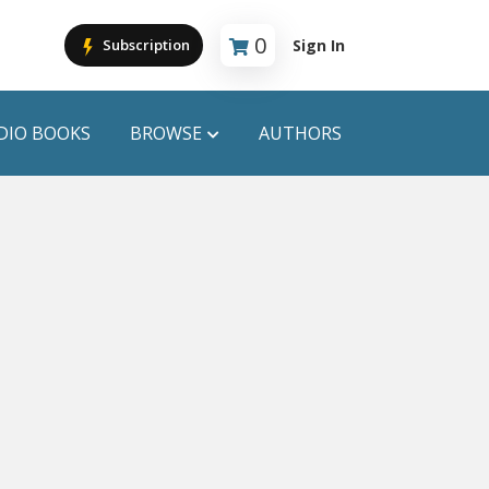
0
Sign In
Subscription
Cart is empty
DIO BOOKS
BROWSE
AUTHORS
PUBLICATIONS
ANYAPROKASH
Anyadhara
ors
Aajob Prokash
Bibliophile
Afsar Brothers