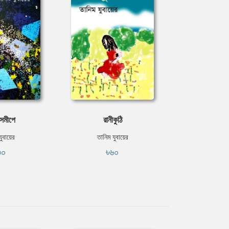
 সমীপে
রানীকুঠি
যুবায়ের
তানিম যুবায়ের
৩০
৳৬০