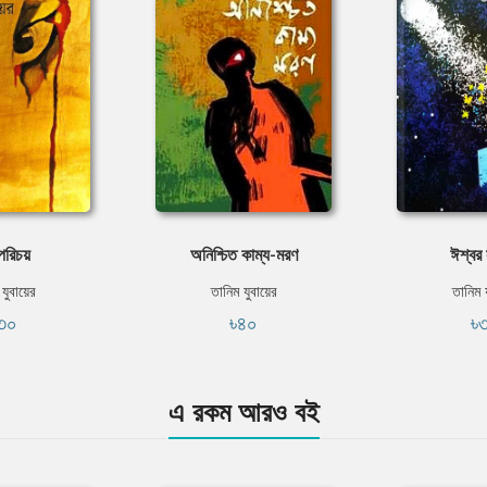
 পরিচয়
অনিশ্চিত কাম্য-মরণ
ঈশ্বর
যুবায়ের
তানিম যুবায়ের
তানিম 
৩০
৳৪০
৳
এ রকম আরও বই