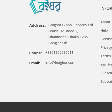
INFO
About
Boighor Global Services Ltd
Address:
Help
House 32, Road 2,
Dhanmondi Dhaka 1205,
Licens
Bangladesh
Privacy
+8801905536011
Phone:
Terms 
info@boighor.com
Email:
ক্রয়-বিক্
Subscri
Subscr