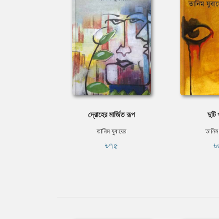
দ্রোহের মার্জিত রূপ
দুটি
তানিম যুবায়ের
তানিম 
৳৭৫
৳