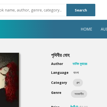
Search
HOME
AU
NRE
POPULAR AUTHORS
HIGHLIGHTS
পৃথিবীর মোহ
Humayun Ahmed
Hot & New
Author
তানিম যুবায়ের
Mouri Morium
Featured Event
Language
বাংলা
Mohammad Nazim Uddin
Featured Auth
Category
গল্প
Shanjana Alam
Best Seller
Genre
সমকালীন
Anisul Hoque
Editors Choice
৳৫০