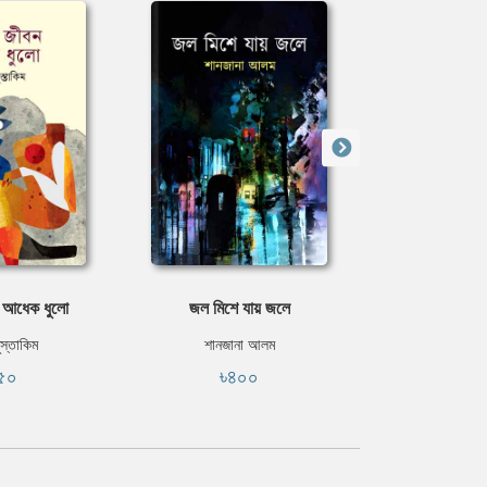
 আধেক ধুলো
জল মিশে যায় জলে
তোম
ুস্তাকিম
শানজানা আলম
হুমায়ূন
৫০
৳৪০০
৳৫