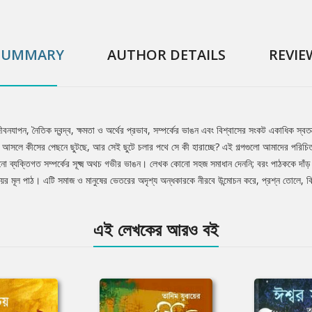
SUMMARY
AUTHOR DETAILS
REVIE
যাপন, নৈতিক দ্বন্দ্ব, ক্ষমতা ও অর্থের প্রভাব, সম্পর্কের ভাঙন এবং বিশ্বাসের সংকট একাধিক স্বতন্ত
ুষ আসলে কীসের পেছনে ছুটছে, আর সেই ছুটে চলার পথে সে কী হারাচ্ছে? এই গল্পগুলো আমাদের পরিচ
নো ব্যক্তিগত সম্পর্কের সূক্ষ্ম অথচ গভীর ভাঙন। লেখক কোনো সহজ সমাধান দেননি; বরং পাঠককে দাঁড় 
ইয়ের মূল পাঠ। এটি সমাজ ও মানুষের ভেতরের অদৃশ্য অন্ধকারকে নীরবে উন্মোচন করে, প্রশ্ন তোলে, ক
এই লেখকের আরও বই