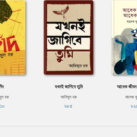
াঁদ
যখনই জাগিবে তুমি
আধেক জীবন
ুল হক
আনিসুল হক
মালেক ম
৩০
৳৮৫
৳২