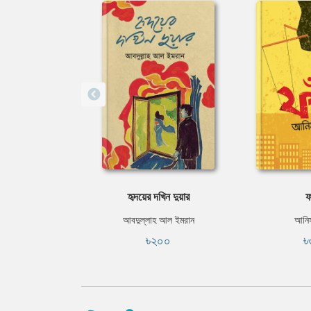
হৃদয়ের দখিন দুয়ার
ফ
আবদুল্লাহ আল ইমরান
আনিস
৳২০০
৳