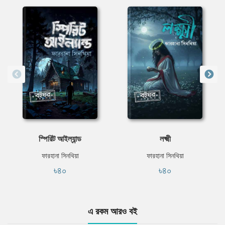
স্পিরিট আইল্যান্ড
লক্ষ্মী
ফারহানা সিনথিয়া
ফারহানা সিনথিয়া
৳৪০
৳৪০
এ রকম আরও বই