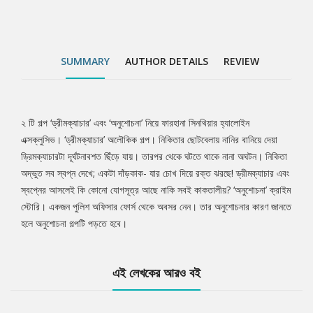
SUMMARY
AUTHOR DETAILS
REVIEW
২ টি গল্প ‘ড্রীমক্যাচার’ এবং ‘অনুশোচনা’ নিয়ে ফারহানা সিনথিয়ার হ্যালোইন
Tab
এক্সক্লুসিভ। ‘ড্রীমক্যাচার’ অলৌকিক গল্প। নিকিতার ছোটবেলায় নানির বানিয়ে দেয়া
ড্রিমক্যাচারটা দূর্ঘটনাবশত ছিঁড়ে যায়। তারপর থেকে ঘটতে থাকে নানা অঘটন। নিকিতা
Article
অদ্ভুত সব স্বপ্ন দেখে; একটা দাঁড়কাক- যার চোখ দিয়ে রক্ত ঝরছে! ড্রীমক্যাচার এবং
স্বপ্নের আসলেই কি কোনো যোগসূত্র আছে নাকি সবই কাকতালীয়? ‘অনুশোচনা’ ক্রাইম
স্টোরি। একজন পুলিশ অফিসার ফোর্স থেকে অবসর নেন। তার অনুশোচনার কারণ জানতে
হলে অনুশোচনা গল্পটি পড়তে হবে।
এই লেখকের আরও বই