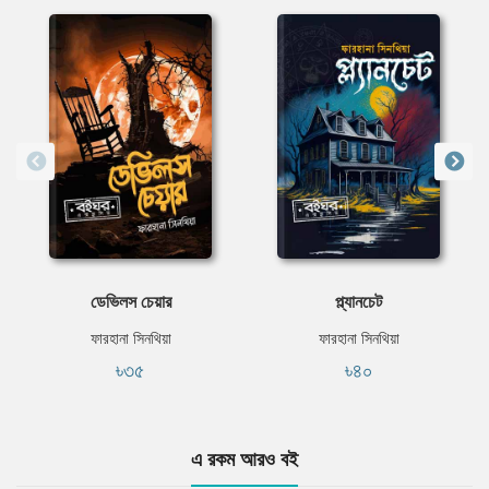
ডেভিলস চেয়ার
প্ল্যানচেট
ফারহানা সিনথিয়া
ফারহানা সিনথিয়া
৳৩৫
৳৪০
এ রকম আরও বই