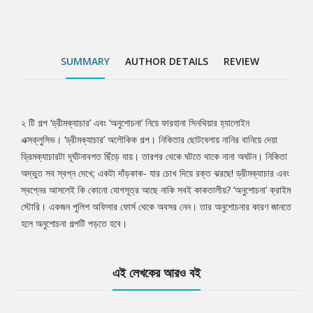
SUMMARY
AUTHOR DETAILS
REVIEW
২ টি গল্প ‘ড্রীমক্যাচার’ এবং ‘অনুশোচনা’ নিয়ে ফারহানা সিনথিয়ার হ্যালোইন
Tab
এক্সক্লুসিভ। ‘ড্রীমক্যাচার’ অলৌকিক গল্প। নিকিতার ছোটবেলায় নানির বানিয়ে দেয়া
ড্রিমক্যাচারটা দূর্ঘটনাবশত ছিঁড়ে যায়। তারপর থেকে ঘটতে থাকে নানা অঘটন। নিকিতা
Article
অদ্ভুত সব স্বপ্ন দেখে; একটা দাঁড়কাক- যার চোখ দিয়ে রক্ত ঝরছে! ড্রীমক্যাচার এবং
স্বপ্নের আসলেই কি কোনো যোগসূত্র আছে নাকি সবই কাকতালীয়? ‘অনুশোচনা’ ক্রাইম
স্টোরি। একজন পুলিশ অফিসার ফোর্স থেকে অবসর নেন। তার অনুশোচনার কারণ জানতে
হলে অনুশোচনা গল্পটি পড়তে হবে।
এই লেখকের আরও বই