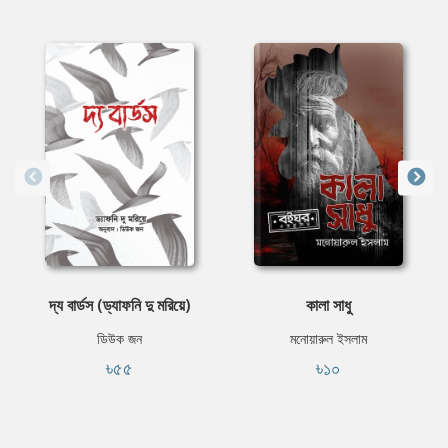
দ্য বার্ডস (ড্যাফনি দু মরিয়ে)
কালা সাধু
ডিউক জন
মনোয়ারুল ইসলাম
৳৫৫
৳১০