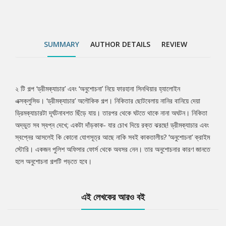
SUMMARY
AUTHOR DETAILS
REVIEW
২ টি গল্প ‘ড্রীমক্যাচার’ এবং ‘অনুশোচনা’ নিয়ে ফারহানা সিনথিয়ার হ্যালোইন
Tab
এক্সক্লুসিভ। ‘ড্রীমক্যাচার’ অলৌকিক গল্প। নিকিতার ছোটবেলায় নানির বানিয়ে দেয়া
ড্রিমক্যাচারটা দূর্ঘটনাবশত ছিঁড়ে যায়। তারপর থেকে ঘটতে থাকে নানা অঘটন। নিকিতা
Article
অদ্ভুত সব স্বপ্ন দেখে; একটা দাঁড়কাক- যার চোখ দিয়ে রক্ত ঝরছে! ড্রীমক্যাচার এবং
স্বপ্নের আসলেই কি কোনো যোগসূত্র আছে নাকি সবই কাকতালীয়? ‘অনুশোচনা’ ক্রাইম
স্টোরি। একজন পুলিশ অফিসার ফোর্স থেকে অবসর নেন। তার অনুশোচনার কারণ জানতে
হলে অনুশোচনা গল্পটি পড়তে হবে।
এই লেখকের আরও বই