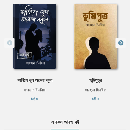
কার্নিশে ভুল অবেলা বকুল
ভূমিপুত্র
ফারহানা সিনথিয়া
ফারহানা সিনথিয়া
৳৫০
৳৪০
এ রকম আরও বই