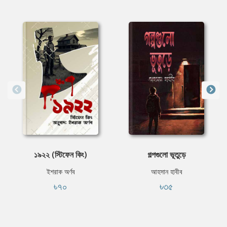
১৯২২ (স্টিফেন কিং)
গল্পগুলো ভূতুড়ে
ইশরাক অর্ণব
আহসান হাবীব
৳৭০
৳৩৫