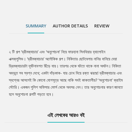
SUMMARY
AUTHOR DETAILS
REVIEW
২ টি গল্প ‘ড্রীমক্যাচার’ এবং ‘অনুশোচনা’ নিয়ে ফারহানা সিনথিয়ার হ্যালোইন
Tab
এক্সক্লুসিভ। ‘ড্রীমক্যাচার’ অলৌকিক গল্প। নিকিতার ছোটবেলায় নানির বানিয়ে দেয়া
ড্রিমক্যাচারটা দূর্ঘটনাবশত ছিঁড়ে যায়। তারপর থেকে ঘটতে থাকে নানা অঘটন। নিকিতা
Article
অদ্ভুত সব স্বপ্ন দেখে; একটা দাঁড়কাক- যার চোখ দিয়ে রক্ত ঝরছে! ড্রীমক্যাচার এবং
স্বপ্নের আসলেই কি কোনো যোগসূত্র আছে নাকি সবই কাকতালীয়? ‘অনুশোচনা’ ক্রাইম
স্টোরি। একজন পুলিশ অফিসার ফোর্স থেকে অবসর নেন। তার অনুশোচনার কারণ জানতে
হলে অনুশোচনা গল্পটি পড়তে হবে।
এই লেখকের আরও বই