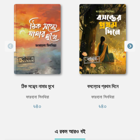
ঠিক সন্ধ্যে নামার মুখে
বসন্তের প্রথম দিনে
ফারহানা সিনথিয়া
ফারহানা সিনথিয়া
৳৪০
৳৪০
এ রকম আরও বই