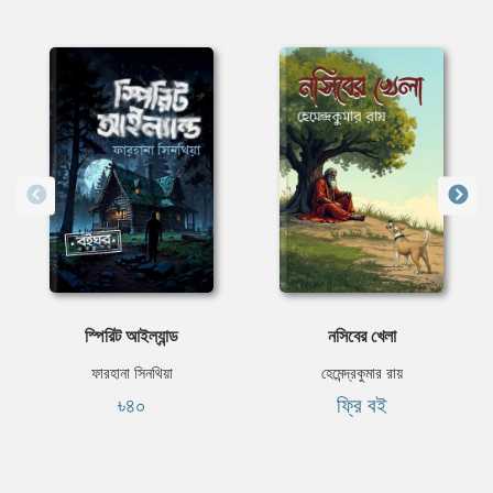
স্পিরিট আইল্যান্ড
নসিবের খেলা
ফারহানা সিনথিয়া
হেমেন্দ্রকুমার রায়
৳৪০
ফ্রি বই