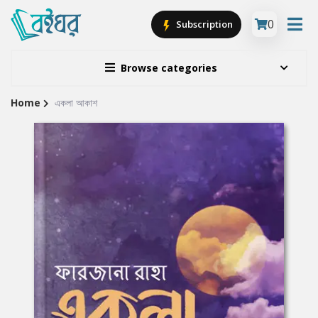
0
Subscription
Browse categories
Home
একলা আকাশ
Site
Breadcrumb