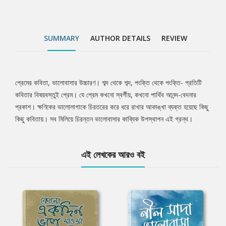
SUMMARY
AUTHOR DETAILS
REVIEW
প্রেমের কবিতা, ভালোবাসার উচ্চারণ। শব্দ থেকে শব্দ, পংক্তি থেকে পংক্তি- প্রতিটি
Tab
কবিতার বিষয়বস্তুই প্রেম। যে প্রেম কখনো স্বর্গীয়, কখনো পার্থিব আনন্দ-বেদনার
প্রকাশ। ক্ষণিকের ভালোলাগাকে চিরতরের করে ধরে রাখার আকাঙ্খা ব্যক্ত হয়েছে কিছু
Article
কিছু কবিতায়। সব মিলিয়ে চিরন্তন ভালোবাসার কাব্যিক উপস্থাপন এই গ্রন্থ।
এই লেখকের আরও বই