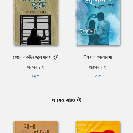
কোনো একদিন ভুলে যাওয়া তুমি
নীল সাদা ভালোবাসা
ফারজানা রাহা
ফারজানা রাহা
৳৪০
৳৩০
এ রকম আরও বই