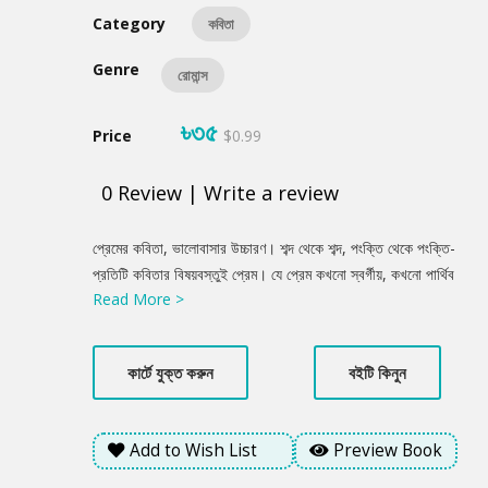
Category
কবিতা
Genre
রোমান্স
৳৩৫
Price
$0.99
0
Review
|
Write a review
Product
প্রেমের কবিতা, ভালোবাসার উচ্চারণ। শব্দ থেকে শব্দ, পংক্তি থেকে পংক্তি-
Summery
প্রতিটি কবিতার বিষয়বস্তুই প্রেম। যে প্রেম কখনো স্বর্গীয়, কখনো পার্থিব
Read More >
আনন্দ-বেদনার প্রকাশ। ক্ষণিকের ভালোলাগাকে চিরতরের করে ধরে রাখার
আকাঙ্খা ব্যক্ত হয়েছে কিছু কিছু কবিতায়। সব মিলিয়ে চিরন্তন ভালোবাসার
কাব্যিক উপস্থাপন এই গ্রন্থ।
কার্টে যুক্ত করুন
বইটি কিনুন
Add to Wish List
Preview Book