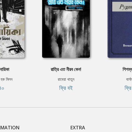
নায়িকা
রাত্রি এত নীরব কেন!
পিগম্য
 হক মিলন
রাবেয়া খাতুন
বার্না
৪০
ফ্রি বই
ফ্র
RMATION
EXTRA