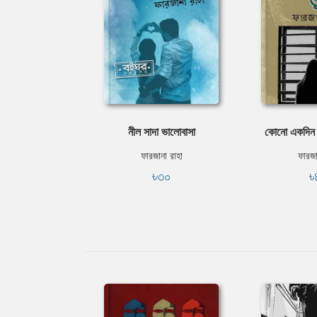
নীল সাদা ভালোবাসা
কোনো একদিন ভ
ফারজানা রাহা
ফারজা
৳৩০
৳