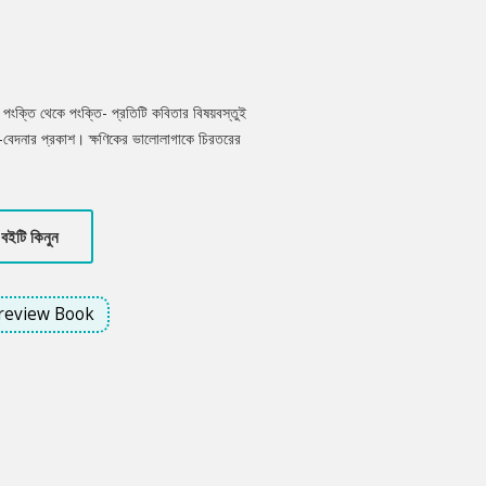
, পংক্তি থেকে পংক্তি- প্রতিটি কবিতার বিষয়বস্তুই
্দ-বেদনার প্রকাশ। ক্ষণিকের ভালোলাগাকে চিরতরের
বিতায়। সব মিলিয়ে চিরন্তন ভালোবাসার কাব্যিক
বইটি কিনুন
review Book