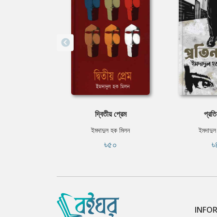
দ্বিতীয় প্রেম
প্রতি
ইমদাদুল হক মিলন
ইমদাদুল
৳৫০
৳
INFO