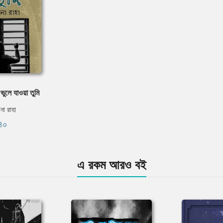
ুলে যাওয়া তুমি
না রাহা
৪০
এ রকম আরও বই