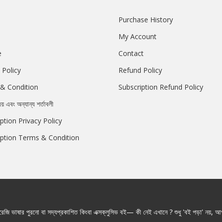
Purchase History
My Account
e
Contact
 Policy
Refund Policy
& Condition
Subscription Refund Policy
রয় এবং অন্যান্য শর্তাবলী
ption Privacy Policy
iption Terms & Condition
জি ভাষার পুরনো বা সদ্যপ্রকাশিত কিংবা এক্সক্লুসিভ বই— কী নেই এখানে ? শুধু 'বই পড়া' নয়, আপ