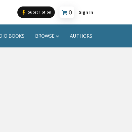
0
Sign In
Subscription
Cart is empty
DIO BOOKS
BROWSE
AUTHORS
PUBLICATIONS
ANYAPROKASH
Anyadhara
ors
Aajob Prokash
Bibliophile
Afsar Brothers