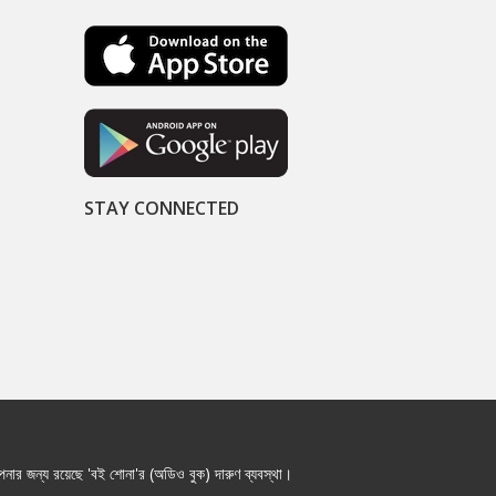
STAY CONNECTED
নার জন্য রয়েছে 'বই শোনা'র (অডিও বুক) দারুণ ব্যবস্থা।