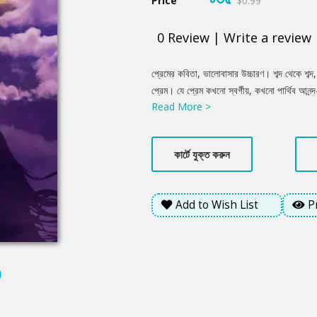
Price
$0.99
0
Review
|
Write a review
Product
প্রেমের কবিতা, ভালোবাসার উচ্চারণ। শব্দ থেকে শব্দ
Summery
প্রেম। যে প্রেম কখনো স্বর্গীয়, কখনো পার্থিব আনন
Read More >
করে ধরে রাখার আকাঙ্খা ব্যক্ত হয়েছে কিছু কিছু ক
উপস্থাপন এই গ্রন্থ।
কার্টে যুক্ত করুন
Add to Wish List
P