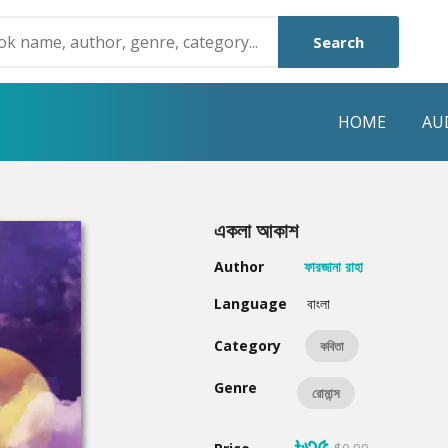
Search
HOME
AU
NRE
POPULAR AUTHORS
HIGHLIGHTS
একলা আকাশ
Humayun Ahmed
Hot & New
Author
ফারজানা রাহা
Mouri Morium
Featured Event
Language
বাংলা
Mohammad Nazim Uddin
Featured Auth
Category
কবিতা
Shanjana Alam
Best Seller
Genre
রোমান্স
Anisul Hoque
Editors Choice
৳৩৫