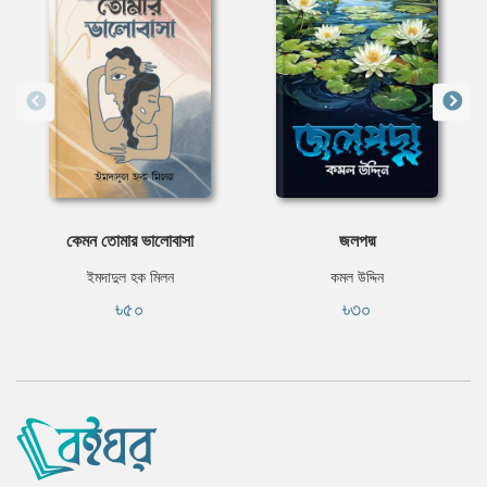
কেমন তোমার ভালোবাসা
জলপদ্ম
ইমদাদুল হক মিলন
কমল উদ্দিন
৳৫০
৳৩০