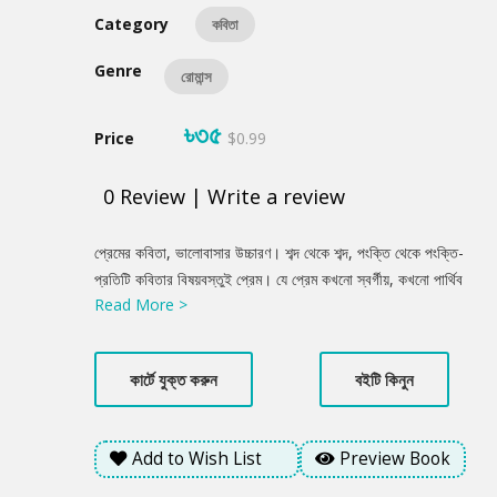
Category
কবিতা
Genre
রোমান্স
৳৩৫
Price
$0.99
0
Review
|
Write a review
Product
প্রেমের কবিতা, ভালোবাসার উচ্চারণ। শব্দ থেকে শব্দ, পংক্তি থেকে পংক্তি-
Summery
প্রতিটি কবিতার বিষয়বস্তুই প্রেম। যে প্রেম কখনো স্বর্গীয়, কখনো পার্থিব
Read More >
আনন্দ-বেদনার প্রকাশ। ক্ষণিকের ভালোলাগাকে চিরতরের করে ধরে রাখার
আকাঙ্খা ব্যক্ত হয়েছে কিছু কিছু কবিতায়। সব মিলিয়ে চিরন্তন ভালোবাসার
কাব্যিক উপস্থাপন এই গ্রন্থ।
কার্টে যুক্ত করুন
বইটি কিনুন
Add to Wish List
Preview Book