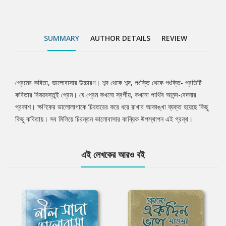
SUMMARY
AUTHOR DETAILS
REVIEW
প্রেমের কবিতা, ভালোবাসার উচ্চারণ। শব্দ থেকে শব্দ, পংক্তি থেকে পংক্তি- প্রতিটি
Tab
কবিতার বিষয়বস্তুই প্রেম। যে প্রেম কখনো স্বর্গীয়, কখনো পার্থিব আনন্দ-বেদনার
প্রকাশ। ক্ষণিকের ভালোলাগাকে চিরতরের করে ধরে রাখার আকাঙ্খা ব্যক্ত হয়েছে কিছু
Article
কিছু কবিতায়। সব মিলিয়ে চিরন্তন ভালোবাসার কাব্যিক উপস্থাপন এই গ্রন্থ।
এই লেখকের আরও বই