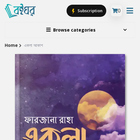
0
Subscription
Browse categories
Home
একলা আকাশ
Site
Breadcrumb