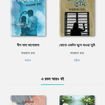
নীল সাদা ভালোবাসা
কোনো একদিন ভুলে যাওয়া তুমি
ফারজানা রাহা
ফারজানা রাহা
৳৩০
৳৪০
এ রকম আরও বই