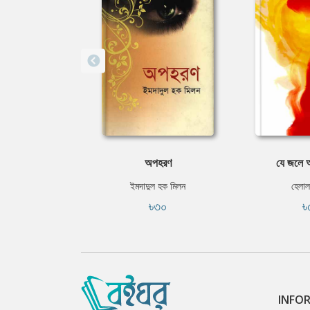
অপহরণ
যে জলে আ
ইমদাদুল হক মিলন
হেলাল
৳৩০
৳
INFO