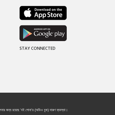
STAY CONNECTED
নার জন্য রয়েছে 'বই শোনা'র (অডিও বুক) দারুণ ব্যবস্থা।