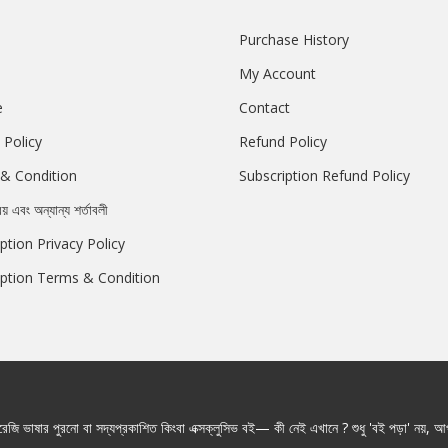
Purchase History
My Account
e
Contact
 Policy
Refund Policy
& Condition
Subscription Refund Policy
রয় এবং অন্যান্য শর্তাবলী
ption Privacy Policy
iption Terms & Condition
জি ভাষার পুরনো বা সদ্যপ্রকাশিত কিংবা এক্সক্লুসিভ বই— কী নেই এখানে ? শুধু 'বই পড়া' নয়, আপ