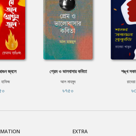
গুন জ্বলে
প্রেম ও ভালবাসার কবিতা
শঙ্খ সকা
 হাফিজ
আল মাহমুদ
রাবেয়া
৫০
৳৭৫০
৳
RMATION
EXTRA