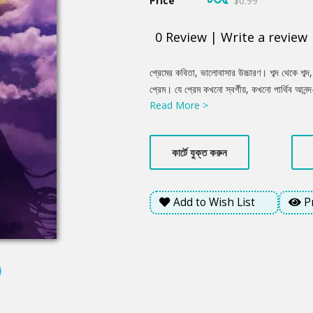
Price
$0.99
0
Review
|
Write a review
Product
প্রেমের কবিতা, ভালোবাসার উচ্চারণ। শব্দ থেকে শব্দ
Summery
প্রেম। যে প্রেম কখনো স্বর্গীয়, কখনো পার্থিব আনন
Read More >
করে ধরে রাখার আকাঙ্খা ব্যক্ত হয়েছে কিছু কিছু ক
উপস্থাপন এই গ্রন্থ।
কার্টে যুক্ত করুন
Add to Wish List
P