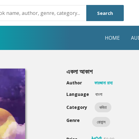
Search
HOME
AU
NRE
POPULAR AUTHORS
HIGHLIGHTS
একলা আকাশ
Humayun Ahmed
Hot & New
Author
ফারজানা রাহা
Mouri Morium
Featured Event
Language
বাংলা
Mohammad Nazim Uddin
Featured Auth
Category
কবিতা
Shanjana Alam
Best Seller
Genre
রোমান্স
Anisul Hoque
Editors Choice
৳৩৫