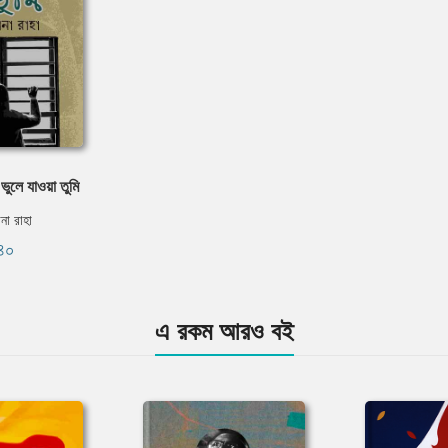
ুলে যাওয়া তুমি
না রাহা
৪০
এ রকম আরও বই