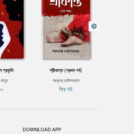
ল প্রকৃতি
শ্রীকান্ত (প্রথম পর্ব)
উদ্‌ভ্রান
 খাতুন
শরৎচন্দ্র চট্টোপাধ্যায়
চন্দ্রশেখর ম
৩০
ফ্রি বই
ফ্রি
DOWNLOAD APP