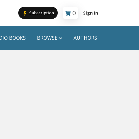
0
Sign In
Subscription
Cart is empty
DIO BOOKS
BROWSE
AUTHORS
PUBLICATIONS
ANYAPROKASH
Anyadhara
ors
Aajob Prokash
Bibliophile
Afsar Brothers