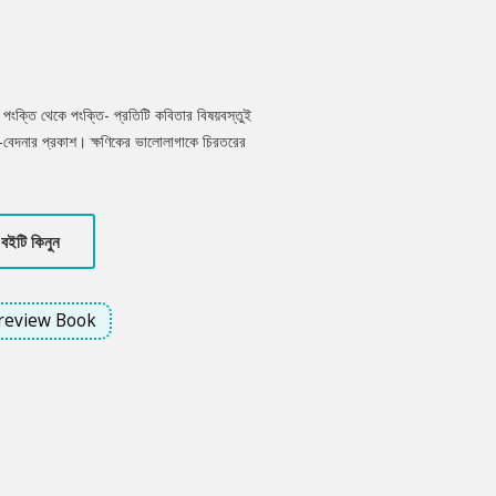
, পংক্তি থেকে পংক্তি- প্রতিটি কবিতার বিষয়বস্তুই
্দ-বেদনার প্রকাশ। ক্ষণিকের ভালোলাগাকে চিরতরের
বিতায়। সব মিলিয়ে চিরন্তন ভালোবাসার কাব্যিক
বইটি কিনুন
review Book