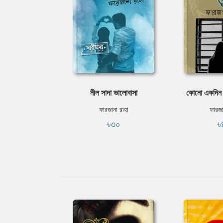
নীল সাদা ভালোবাসা
কোনো একদিন ভ
ফারজানা রাহা
ফারজা
৳৩০
৳