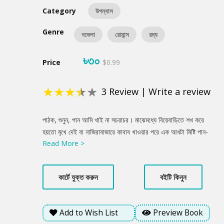
Category
উপন্যাস
Genre
নভেলা
রোমান্স
রম্য
৳৩০
Price
$0.99
★
★
★
★
★
3
Review
|
Write a review
Product
পাঠক, শুনুন, পান আমি খাই না সচরাচর। মাঝেমধ্যে বিয়েবাড়িতে শখ করে
Summery
হয়তো মুখে দেই বা নাজিরাবাজারে কাবাব খাওয়ার পরে এক আধটা মিষ্টি পান-
Read More >
এটুকুই। কিন্তু একবার খেয়েছিলাম বটে রহস্যময় এক পান- দুনিয়া ঢুঁড়ে এমন
পান খুঁজে বের করেছিলাম, যার ক্ষমতা আপনি কল্পনাও করতে পারবেন না।
শুনবেন সেই গল্প?
কার্টে যুক্ত করুন
বইটি কিনুন
Add to Wish List
Preview Book