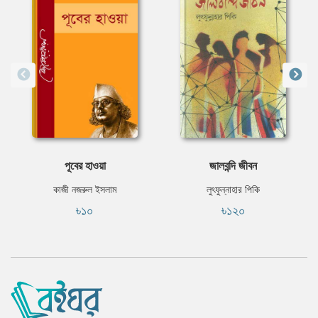
পূবের হাওয়া
জালবন্দি জীবন
কাজী নজরুল ইসলাম
লুৎফুন্নাহার পিকি
৳১০
৳১২০