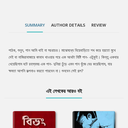
SUMMARY
AUTHOR DETAILS
REVIEW
পাঠক, শুনুন, পান আমি খাই না সচরাচর। মাঝেমধ্যে বিয়েবাড়িতে শখ করে হয়তো মুখে
Tab
দেই বা নাজিরাবাজারে কাবাব খাওয়ার পরে এক আধটা মিষ্টি পান- এটুকুই। কিন্তু একবার
খেয়েছিলাম বটে রহস্যময় এক পান- দুনিয়া ঢুঁড়ে এমন পান খুঁজে বের করেছিলাম, যার
Article
ক্ষমতা আপনি কল্পনাও করতে পারবেন না। শুনবেন সেই গল্প?
এই লেখকের আরও বই