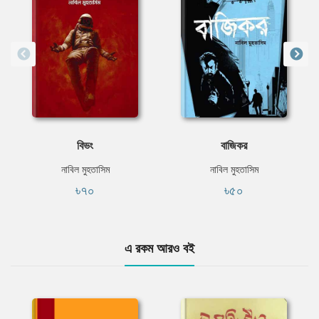
বিভং
বাজিকর
নাবিল মুহতাসিম
নাবিল মুহতাসিম
৳৭০
৳৫০
এ রকম আরও বই