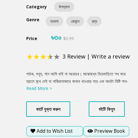
Category
উপন্যাস
Genre
নভেলা
রোমান্স
রম্য
৳৩০
Price
$0.99
★
★
★
★
★
3
Review
|
Write a review
Product
পাঠক, শুনুন, পান আমি খাই না সচরাচর। মাঝেমধ্যে বিয়েবাড়িতে শখ করে
Summery
হয়তো মুখে দেই বা নাজিরাবাজারে কাবাব খাওয়ার পরে এক আধটা মিষ্টি পান-
Read More >
এটুকুই। কিন্তু একবার খেয়েছিলাম বটে রহস্যময় এক পান- দুনিয়া ঢুঁড়ে এমন
পান খুঁজে বের করেছিলাম, যার ক্ষমতা আপনি কল্পনাও করতে পারবেন না।
শুনবেন সেই গল্প?
কার্টে যুক্ত করুন
বইটি কিনুন
Add to Wish List
Preview Book