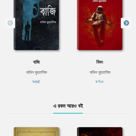
বাজি
বিভং
নাবিল মুহতাসিম
নাবিল মুহতাসিম
৳৬৫
৳৭০
এ রকম আরও বই