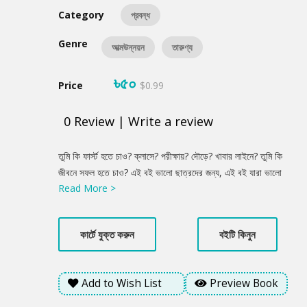
Category
প্রবন্ধ
Genre
আত্মউন্নয়ন
তারুণ্য
৳৫০
Price
$0.99
0
Review
|
Write a review
Product
তুমি কি ফার্স্ট হতে চাও? ক্লাসে? পরীক্ষায়? দৌড়ে? খাবার লাইনে? তুমি কি
Summery
জীবনে সফল হতে চাও? এই বই ভালো ছাত্রদের জন্য, এই বই যারা ভালো
Read More >
ছাত্র নয়, তাদেরও জন্য। এই বইয়ে সর্বকালের সর্বশ্রেষ্ঠ বাঙালিদের জীবনী
আলোচনা করা হয়েছে। তেমনি এতে আছে বিল গেটসের কথা, স্টিভ জবসের
কথা, পরীক্ষায় ভালো করার পরামর্শ আছে এতে। আছে জীবনে সফল হওয়ার
কার্টে যুক্ত করুন
বইটি কিনুন
সূত্র নিয়ে আলোচনা। এই বইয়ে বলা হয়েছে, প্রতিটা জীবনই সফল। আসল
কথা হলো, ভালো মানুষ হওয়া।
Add to Wish List
Preview Book