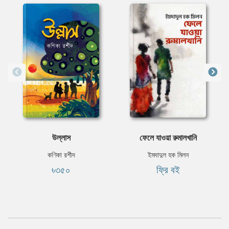
⁠উল্লাস
ফেলে যাওয়া রুমালখানি
কণিকা রশীদ
ইমদাদুল হক মিলন
৳৩৫০
ফ্রি বই