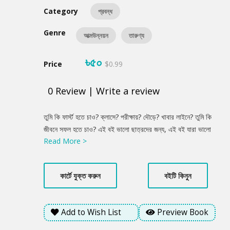
Category
প্রবন্ধ
Genre
আত্মউন্নয়ন
তারুণ্য
৳৫০
Price
$0.99
0
Review
|
Write a review
Product
তুমি কি ফার্স্ট হতে চাও? ক্লাসে? পরীক্ষায়? দৌড়ে? খাবার লাইনে? তুমি কি
Summery
জীবনে সফল হতে চাও? এই বই ভালো ছাত্রদের জন্য, এই বই যারা ভালো
Read More >
ছাত্র নয়, তাদেরও জন্য। এই বইয়ে সর্বকালের সর্বশ্রেষ্ঠ বাঙালিদের জীবনী
আলোচনা করা হয়েছে। তেমনি এতে আছে বিল গেটসের কথা, স্টিভ জবসের
কথা, পরীক্ষায় ভালো করার পরামর্শ আছে এতে। আছে জীবনে সফল হওয়ার
কার্টে যুক্ত করুন
বইটি কিনুন
সূত্র নিয়ে আলোচনা। এই বইয়ে বলা হয়েছে, প্রতিটা জীবনই সফল। আসল
কথা হলো, ভালো মানুষ হওয়া।
Add to Wish List
Preview Book