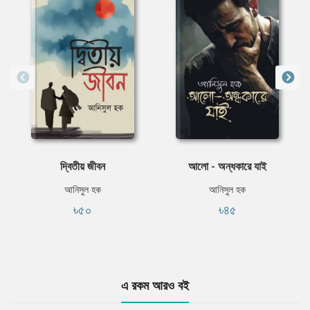
দ্বিতীয় জীবন
আলো - অন্ধকারে যাই
আনিসুল হক
আনিসুল হক
৳৫০
৳৪৫
এ রকম আরও বই