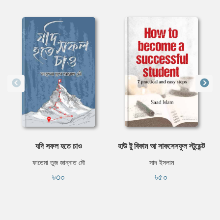
যদি সফল হতে চাও
হাউ টু বিকাম আ সাকসেসফুল স্টুডেন্ট
ফাতেমা তুজ জান্নাত মৌ
সাদ ইসলাম
৳৩০
৳৫০