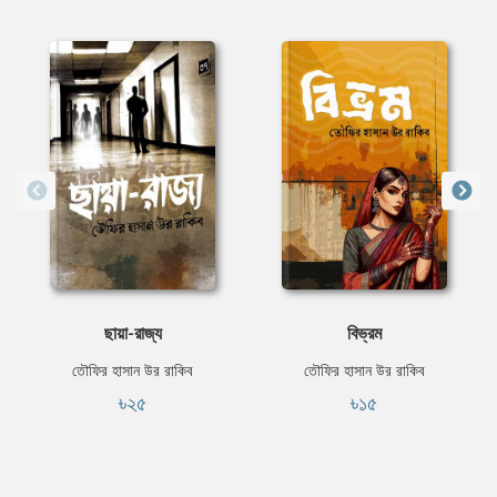
ছায়া-রাজ্য
বিভ্রম
তৌফির হাসান উর রাকিব
তৌফির হাসান উর রাকিব
৳২৫
৳১৫