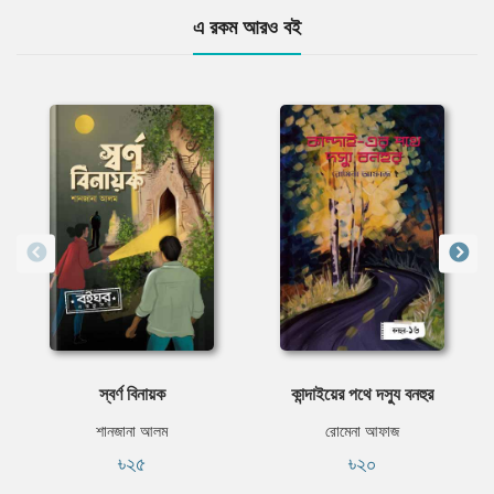
এ রকম আরও বই
স্বর্ণ বিনায়ক
কান্দাইয়ের পথে দস্যু বনহুর
শানজানা আলম
রোমেনা আফাজ
৳২৫
৳২০