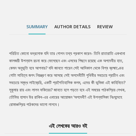
SUMMARY
AUTHOR DETAILS
REVIEW
পরিচিত কোনো ভদ্রলোক যদি তার গোপন তথ্য প্রকাশ করেন- তিনি রাতারাতি একখানা
Tab
কালজয়ী উপন্যাস রচনা করে ফেলেছেন এবং এসবের পিছনে রয়েছে এক অপদেবীর হাত,
কেমন অনুভূতি হবে আপনার? যদি জানতে পারেন সেই আদিকাল থেকে বিশ্ব ব্রহ্মাণ্ডের
Article
গোটা সাহিত্য জগৎ নিয়ন্ত্রণ করে আসছে সেই অপদেবীটি! পৃথিবীর সবচেয়ে প্রাচীন এবং
সবচেয়ে সমৃদ্ধ লাইব্রেরি, একটি প্রাগৈতিহাসিক কলম, এদের কী ভূমিকা এই কাহিনিতে?
সুকুমার রায় এবং লালন ফকিরের? জানতে হলে পড়তে হবে এই সময়ের পাঠকপ্রিয় লেখক,
তৌফির হাসান উর রাকিব-এর এবারের আয়োজন ‘অপদেবী’! এই উপন্যাসিকা নিঃসন্দেহে
রোমাঞ্চপ্রিয় পাঠকদের ভালো লাগবে।
এই লেখকের আরও বই