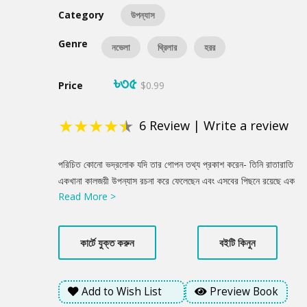
Category
উপন্যাস
Genre
নভেলা
থ্রিলার
হরর
৳৩৫
Price
$0.99
★
★
★
★
★
6
Review
|
Write a review
Product
পরিচিত কোনো ভদ্রলোক যদি তার গোপন তথ্য প্রকাশ করেন- তিনি রাতারাতি
Summery
একখানা কালজয়ী উপন্যাস রচনা করে ফেলেছেন এবং এসবের পিছনে রয়েছে এক
Read More >
অপদেবীর হাত, কেমন অনুভূতি হবে আপনার? যদি জানতে পারেন সেই আদিকাল
থেকে বিশ্ব ব্রহ্মাণ্ডের গোটা সাহিত্য জগৎ নিয়ন্ত্রণ করে আসছে সেই
অপদেবীটি! পৃথিবীর সবচেয়ে প্রাচীন এবং সবচেয়ে সমৃদ্ধ লাইব্রেরি, একটি
কার্টে যুক্ত করুন
বইটি কিনুন
প্রাগৈতিহাসিক কলম, এদের কী ভূমিকা এই কাহিনিতে? সুকুমার রায় এবং লালন
ফকিরের? জানতে হলে পড়তে হবে এই সময়ের পাঠকপ্রিয় লেখক, তৌফির হাসান
উর রাকিব-এর এবারের আয়োজন ‘অপদেবী’! এই উপন্যাসিকা নিঃসন্দেহে
Add to Wish List
Preview Book
রোমাঞ্চপ্রিয় পাঠকদের ভালো লাগবে।